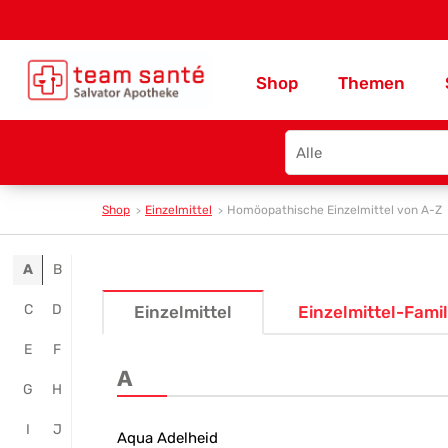
Shop
Themen
Search
type
Shop
Einzelmittel
Homöopathische Einzelmittel von A-Z
Online
A
B
Homöopathie
C
D
Einzelmittel
Einzelmittel-Famil
kaufen
E
F
-
A
G
H
Team
I
J
Santé
Aqua Adelheid