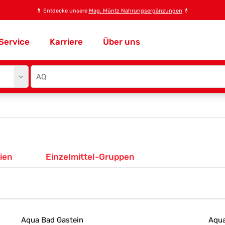
💊
Entdecke unsere
Mag. Müntz Nahrungsergänzungen
💊
Service
Karriere
Über uns
Site
search
input
ien
Einzelmittel-Gruppen
Aqua Bad Gastein
Aqua