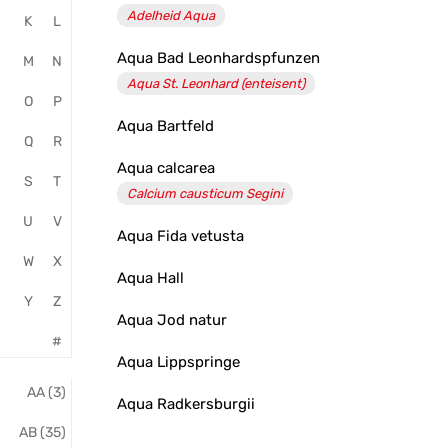
Adelheid Aqua
K
L
Salvator
Aqua Bad Leonhardspfunzen
Apotheke
M
N
Aqua St. Leonhard (enteisent)
O
P
Aqua Bartfeld
Q
R
Aqua calcarea
S
T
Calcium causticum Segini
U
V
Aqua Fida vetusta
W
X
Aqua Hall
Y
Z
Aqua Jod natur
#
Aqua Lippspringe
AA (3)
Aqua Radkersburgii
AB (35)