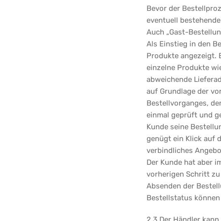
Bevor der Bestellproz
eventuell bestehende
Auch „Gast-Bestellu
Als Einstieg in den 
Produkte angezeigt. E
einzelne Produkte wi
abweichende Lieferad
auf Grundlage der vor
Bestellvorganges, de
einmal geprüft und ge
Kunde seine Bestellu
genügt ein Klick auf
verbindliches Angebo
Der Kunde hat aber im
vorherigen Schritt z
Absenden der Bestell
Bestellstatus können
2.3 Der Händler kan