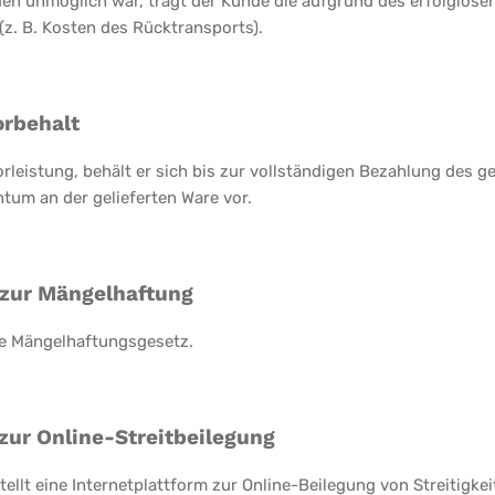
en unmöglich war, trägt der Kunde die aufgrund des erfolglose
z. B. Kosten des Rücktransports).
orbehalt
Vorleistung, behält er sich bis zur vollständigen Bezahlung des 
tum an der gelieferten Ware vor.
 zur Mängelhaftung
che Mängelhaftungsgesetz.
 zur Online-Streitbeilegung
ellt eine Internetplattform zur Online-Beilegung von Streitigke