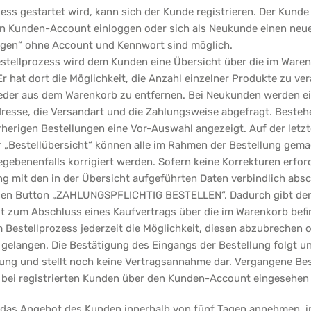
ess gestartet wird, kann sich der Kunde registrieren. Der Kunde
n Kunden-Account einloggen oder sich als Neukunde einen neu
ngen“ ohne Account und Kennwort sind möglich.
Bestellprozess wird dem Kunden eine Übersicht über die im Waren
r hat dort die Möglichkeit, die Anzahl einzelner Produkte zu ve
eder aus dem Warenkorb zu entfernen. Bei Neukunden werden ei
resse, die Versandart und die Zahlungsweise abgefragt. Beste
herigen Bestellungen eine Vor-Auswahl angezeigt. Auf der letzt
r „Bestellübersicht“ können alle im Rahmen der Bestellung ge
gebenenfalls korrigiert werden. Sofern keine Korrekturen erford
ng mit den in der Übersicht aufgeführten Daten verbindlich abs
 den Button „ZAHLUNGSPFLICHTIG BESTELLEN“. Dadurch gibt der 
t zum Abschluss eines Kaufvertrags über die im Warenkorb befi
 Bestellprozess jederzeit die Möglichkeit, diesen abzubrechen 
u gelangen. Die Bestätigung des Eingangs der Bestellung folgt 
ung und stellt noch keine Vertragsannahme dar. Vergangene Be
 bei registrierten Kunden über den Kunden-Account eingesehen
n das Angebot des Kunden innerhalb von fünf Tagen annehmen, 