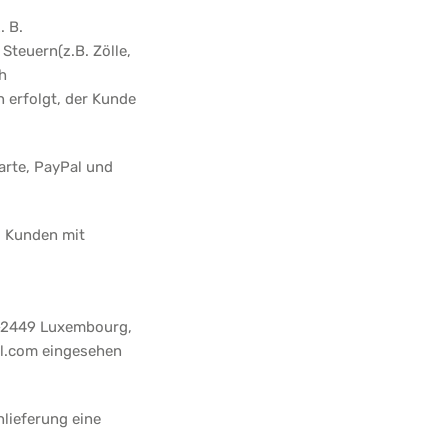
. B.
teuern(z.B. Zölle,
h
n erfolgt, der Kunde
arte, PayPal und
s Kunden mit
 L-2449 Luxembourg,
al.com eingesehen
lieferung eine