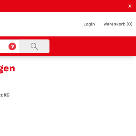
X
Login
Warenkorb (
0
)
gen
z KG