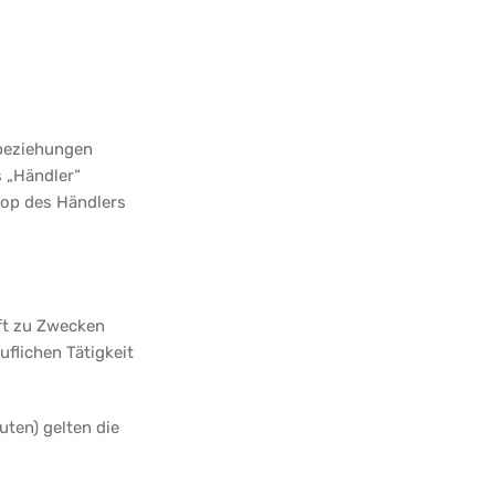
sbeziehungen
 „Händler“
hop des Händlers
äft zu Zwecken
flichen Tätigkeit
uten) gelten die