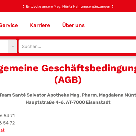
💊
Entdecke unsere
Mag. Müntz Nahrungsergänzungen
💊
Service
Karriere
Über uns
Site
search
input
lgemeine Geschäftsbedingun
(AGB)
 Team Santé Salvator Apotheke Mag. Pharm. Magdalena Münt
Hauptstraße 4-6, AT-7000 Eisenstadt
6 54 71
6 54 72
.at