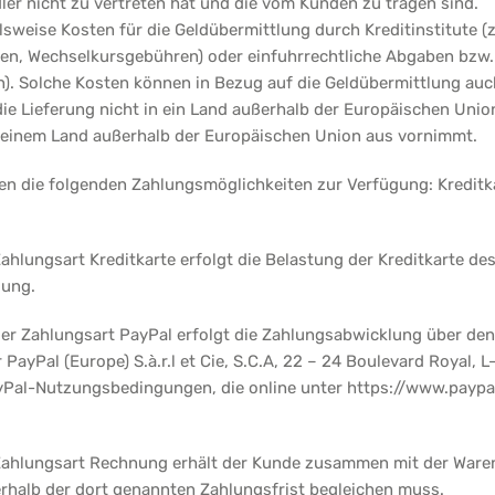
dler nicht zu vertreten hat und die vom Kunden zu tragen sind.
lsweise Kosten für die Geldübermittlung durch Kreditinstitute (z
, Wechselkursgebühren) oder einfuhrrechtliche Abgaben bzw. S
). Solche Kosten können in Bezug auf die Geldübermittlung auc
ie Lieferung nicht in ein Land außerhalb der Europäischen Unio
 einem Land außerhalb der Europäischen Union aus vornimmt.
n die folgenden Zahlungsmöglichkeiten zur Verfügung: Kreditk
ahlungsart Kreditkarte erfolgt die Belastung der Kreditkarte de
lung.
der Zahlungsart PayPal erfolgt die Zahlungsabwicklung über den
 PayPal (Europe) S.à.r.l et Cie, S.C.A, 22 – 24 Boulevard Royal,
yPal-Nutzungsbedingungen, die online unter https://www.payp
Zahlungsart Rechnung erhält der Kunde zusammen mit der Waren
erhalb der dort genannten Zahlungsfrist begleichen muss.