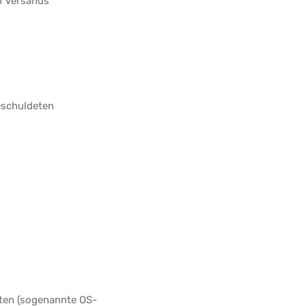
n Versands
geschuldeten
iten (sogenannte OS-