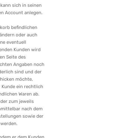
 kann sich in seinen
en Account anlegen.
korb befindlichen
rändern oder auch
ne eventuell
henden Kunden wird
en Seite des
machten Angaben noch
erlich sind und der
chicken möchte,
Kunde ein rechtlich
ndlichen Waren ab.
oder zum jeweils
unmittelbar nach dem
stellungen sowie der
 werden.
indem er dem Kunden