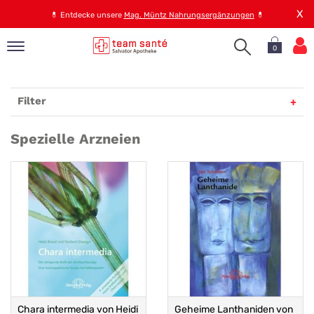
X
💊
Entdecke unsere
Mag. Müntz Nahrungsergänzungen
💊
0
pand
op
Filter
pand
emen
Spezielle
Spezielle Arzneien
pand
Arzneien
rvice
pand
er
s
Chara intermedia von Heidi
Geheime Lanthaniden von