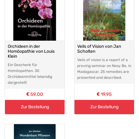
Orchideen in der
Veils of Vision von Jan
Homöopathie von Louis
Scholten
Klein
Veils of vision is a report of a
Ein Geschenk für
proving seminar on Nosy Be, in
Homöopathen. 30
Madagascar. 25 remedies are
Orchideenmittel lebendig
presented and described.
dargestellt
59,00
19,95
Zur Bestellung
Zur Bestellung