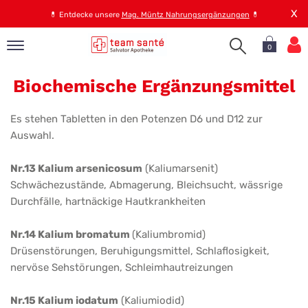
X
💊
Entdecke unsere
Mag. Müntz Nahrungsergänzungen
💊
0
Biochemische
pand
Biochemische Ergänzungsmittel
Ergänzungsmittel
op
pand
Es stehen Tabletten in den Potenzen D6 und D12 zur
emen
Auswahl.
pand
rvice
Nr.13 Kalium arsenicosum
(Kaliumarsenit)
Schwächezustände, Abmagerung, Bleichsucht, wässrige
Durchfälle, hartnäckige Hautkrankheiten
pand
er
Nr.14 Kalium bromatum
(Kaliumbromid)
s
Drüsenstörungen, Beruhigungsmittel, Schlaflosigkeit,
nervöse Sehstörungen, Schleimhautreizungen
Nr.15 Kalium iodatum
(Kaliumiodid)