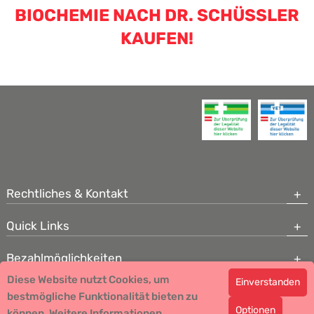
BIOCHEMIE NACH DR. SCHÜSSLER K
AUFEN!
Rechtliches & Kontakt
Quick Links
Bezahlmöglichkeiten
Diese Website nutzt Cookies, um
Einverstanden
Copyright © 2026 Team Santé Salvator Apotheke - GDP zertifiziert
bestmögliche Funktionalität bieten zu
Optionen
können.
Remedia Homöopathie GmbH GMP zertifizierter Arzneihersteller
Weitere Informationen