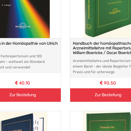
 in der Homöopathie von Ulrich
Handbuch der homöopathisch
Arzneimittellehre mit Repertor
William Boericke / Oscar Boeric
 Farbrepertorium und 120
Arzneimittellehre und Repertorium 
eln - weltweit als Standard
einem Band - der ideale Begleiter f
nnt und verwendet
Praxis und für unterwegs
40,10
90,50
Zur Bestellung
Zur Bestellung