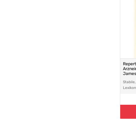
Repert
Arznei
James 
Stabile
Lexiko