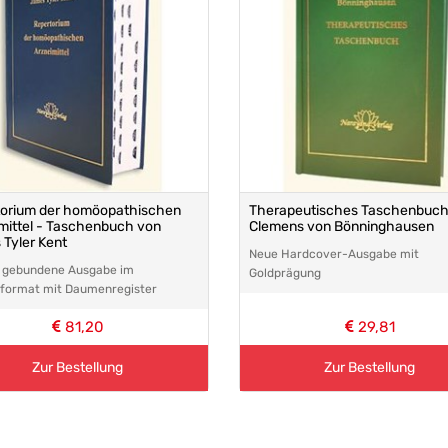
orium der homöopathischen
Therapeutisches Taschenbuch
mittel - Taschenbuch von
Clemens von Bönninghausen
Tyler Kent
Neue Hardcover-Ausgabe mit
, gebundene Ausgabe im
Goldprägung
nformat mit Daumenregister
81,20
29,81
Zur Bestellung
Zur Bestellung