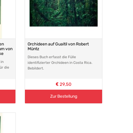
en
Orchideen auf Guaitil von Robert
ium von
Müntz
ke
Dieses Buch erfasst die Fülle
in
identifizierter Orchideen in Costa Rica.
ür die
Bebildert.
29,50
Zur Bestellung