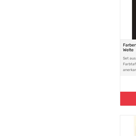
Farben
Welte
Set aus
Farbtaf
anerka