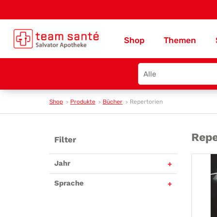
Shop
Themen
Search
type
Shop
Produkte
Bücher
Repertorien
Rep
Repe
Filter
Jahr
Sprache