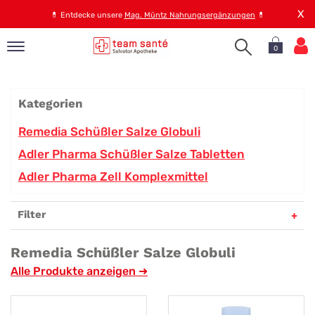
X
💊
Entdecke unsere
Mag. Müntz Nahrungsergänzungen
💊
0
pand
op
Kategorien
pand
emen
Remedia Schüßler Salze Globuli
pand
Adler Pharma Schüßler Salze Tabletten
rvice
Adler Pharma Zell Komplexmittel
Filter
pand
er
Schüssler
Remedia Schüßler Salze Globuli
s
Alle Produkte anzeigen ➜
Salze