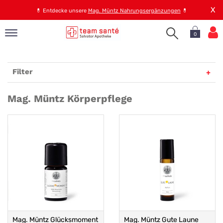
X
💊
Entdecke unsere
Mag. Müntz Nahrungsergänzungen
💊
0
pand
op
Filter
pand
emen
Mag.
Mag. Müntz Körperpflege
pand
Müntz
rvice
Körperpflege
pand
er
s
Mag. Müntz Glücksmoment
Mag. Müntz Gute Laune