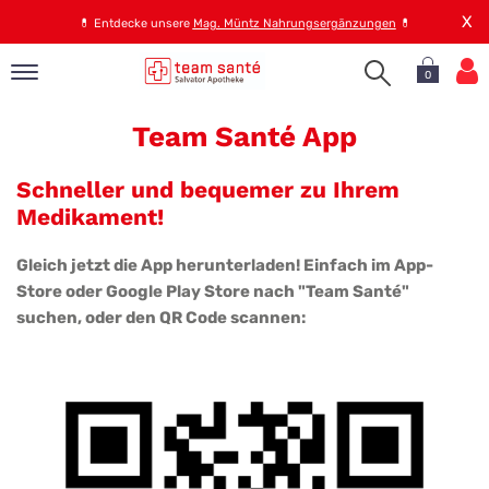
X
💊
Entdecke unsere
Mag. Müntz Nahrungsergänzungen
💊
0
Team
pand
Team Santé App
Sante
op
App
pand
Schneller und bequemer zu Ihrem
emen
Medikament!
pand
rvice
Gleich jetzt die App herunterladen! Einfach im App-
Store oder Google Play Store nach "Team Santé"
suchen, oder den QR Code scannen:
pand
er
s