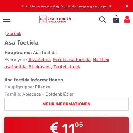
X
💊
Entdecke unsere
Mag. Müntz Nahrungsergänzungen
💊
0
pand
zurück
op
Asa foetida
pand
Asa
Hauptname:
Asa foetida
emen
Synonyme:
Assafetida
,
Ferula asa foetida
,
Narthex
foetida
pand
asafoetida
,
Stinkasant
,
Teufelsdreck
rvice
Asa foetida Informationen
Hauptgruppe
:
Pflanze
pand
Familie
:
Apiaceae - Doldenblütler
er
MEHR INFORMATIONEN
s
11
05