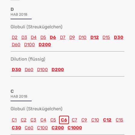
D
HAB 2018
Globuli (Streukügelchen)
D2
D3
D4
D5
D6
D7
D9
D10
D12
D15
D30
D60
D100
D200
Dilution (flüssig)
D30
D60
D100
D200
C
HAB 2018
Globuli (Streukügelchen)
C1
C2
C3
C4
C5
C6
C7
C9
C10
C12
C15
C30
C60
C100
C200
C1000