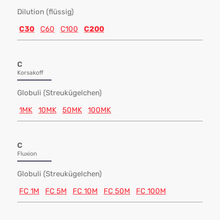
Dilution (flüssig)
C30
C60
C100
C200
C
Korsakoff
Globuli (Streukügelchen)
1MK
10MK
50MK
100MK
C
Fluxion
Globuli (Streukügelchen)
FC 1M
FC 5M
FC 10M
FC 50M
FC 100M