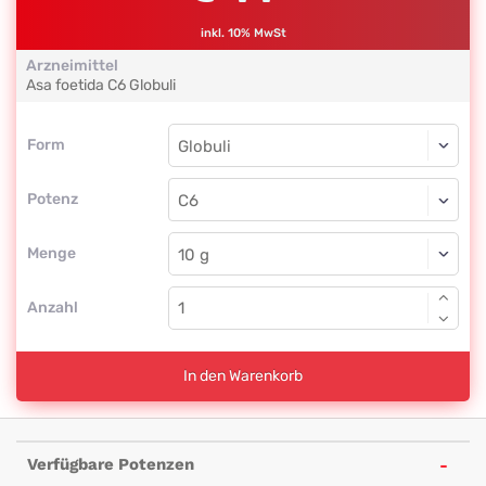
inkl. 10% MwSt
Arzneimittel
Asa foetida
C6
Globuli
Form
Form
Globuli
Potenz
C6
Globuli
Menge
Anzahl
In den Warenkorb
Verfügbare Potenzen