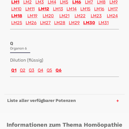
LM1
LM2
LM3
LM4
LM5
LM6
LM7
LM8
LM9
LM10
LM11
LM12
LM13
LM14
LM15
LM16
LM17
LM18
LM19
LM20
LM21
LM22
LM23
LM24
LM25
LM26
LM27
LM28
LM29
LM30
LM31
Q
Organon 6
Dilution (flüssig)
Q1
Q2
Q3
Q4
Q5
Q6
Liste aller verfügbarer Potenzen
Informationen zum Thema Homöopathie