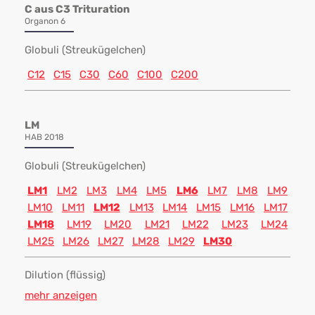
C aus C3 Trituration
Organon 6
Globuli (Streukügelchen)
C12
C15
C30
C60
C100
C200
LM
HAB 2018
Globuli (Streukügelchen)
LM1
LM2
LM3
LM4
LM5
LM6
LM7
LM8
LM9
LM10
LM11
LM12
LM13
LM14
LM15
LM16
LM17
LM18
LM19
LM20
LM21
LM22
LM23
LM24
LM25
LM26
LM27
LM28
LM29
LM30
Dilution (flüssig)
mehr anzeigen