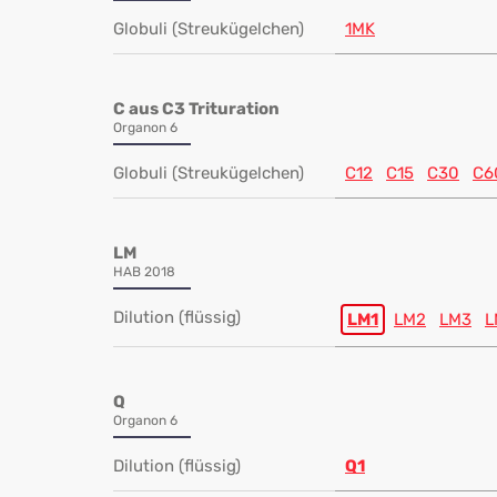
Globuli (Streukügelchen)
1MK
C aus C3 Trituration
Organon 6
Globuli (Streukügelchen)
C12
C15
C30
C6
LM
HAB 2018
Dilution (flüssig)
LM1
LM2
LM3
L
Q
Organon 6
Dilution (flüssig)
Q1