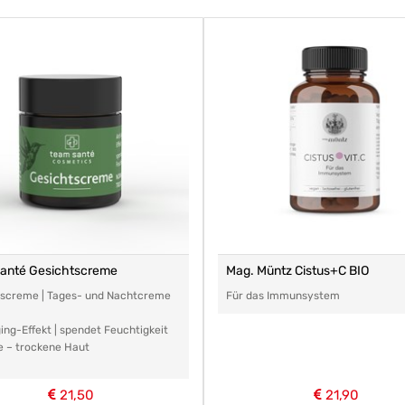
santé Gesichtscreme
Mag. Müntz Cistus+C BIO
tscreme | Tages- und Nachtcreme
Für das Immunsystem
ing-Effekt | spendet Feuchtigkeit
e – trockene Haut
21,50
21,90