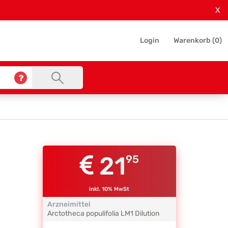
X
Login
Warenkorb (
0
)
21
95
inkl. 10% MwSt
Arzneimittel
Arctotheca populifolia
LM1
Dilution