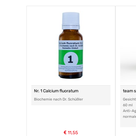
Nr. 1 Calcium fluoratum
team 
Biochemie nach Dr. Schüßler
Gesich
60 ml
Anti-Ag
normal
11,55