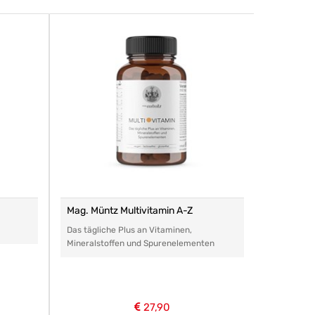
Mag. Müntz Multivitamin A-Z
Remasan 
Das tägliche Plus an Vitaminen,
Das perfe
Mineralstoffen und Spurenelementen
Arzneimitt
aller Art.
27,90