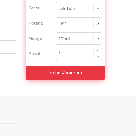
Form
Form
Dilution
Potenz
LM1
Dilution
Menge
Anzahl
In den Warenkorb