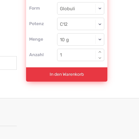
Form
Form
Globuli
Potenz
C12
Globuli
Menge
Anzahl
In den Warenkorb