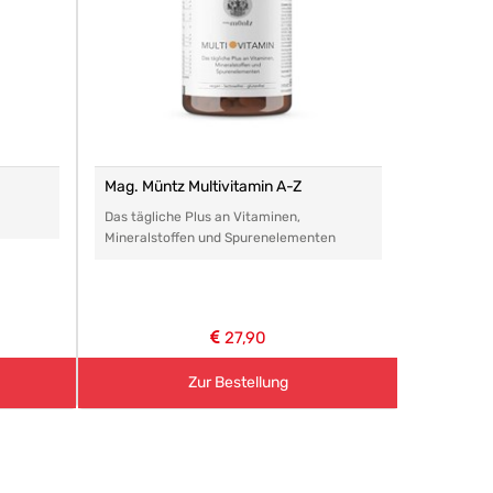
Mag. Müntz Multivitamin A-Z
Remasan 
Das tägliche Plus an Vitaminen,
Das perfe
Mineralstoffen und Spurenelementen
Arzneimitt
aller Art.
27,90
Zur Bestellung