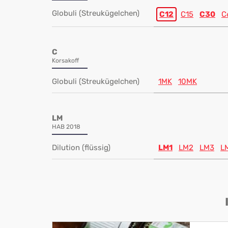
Globuli (Streukügelchen)
C12
C15
C30
C
C
Korsakoff
Globuli (Streukügelchen)
1MK
10MK
LM
HAB 2018
Dilution (flüssig)
LM1
LM2
LM3
L