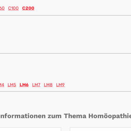
60
C100
C200
M4
LM5
LM6
LM7
LM8
LM9
Informationen zum Thema Homöopathi