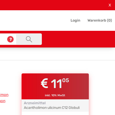
X
Login
Warenkorb (
0
)
11
05
imon
inkl. 10% MwSt
mon
Arzneimittel
Acantholimon ulicinum
C12
Globuli