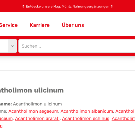
💊
Entdecke unsere
Mag. Müntz Nahrungsergänzungen
💊
Service
Karriere
Über uns
Site
search
input
antholimon
tholimon ulicinum
cinum
name:
Acantholimon ulicinum
me:
Acantholimon aegaeum
,
Acantholimon albanicum
,
Acanthol
aceum
,
Acantholimon ararati
,
Acantholimon echinus
,
Acantholi
m