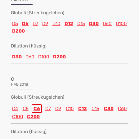
HAB 2018
Globuli (Streukügelchen)
D5
D6
D7
D9
D10
D12
D15
D30
D60
D100
D200
Dilution (flüssig)
D30
D60
D100
D200
C
HAB 2018
Globuli (Streukügelchen)
C4
C5
C6
C7
C9
C10
C12
C15
C30
C60
C100
C200
Dilution (flüssig)