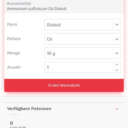
Arzneimittel
Ammonium sulfuricum
C6
Globuli
Form
Form
Globuli
Potenz
C6
Globuli
Menge
Anzahl
In den Warenkorb
Verfügbare Potenzen
D