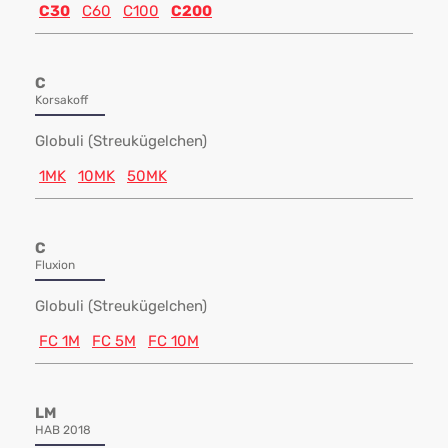
C30
C60
C100
C200
C
Korsakoff
Globuli (Streukügelchen)
1MK
10MK
50MK
C
Fluxion
Globuli (Streukügelchen)
FC 1M
FC 5M
FC 10M
LM
HAB 2018