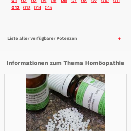
Q1
Q2
Q3
Q4
Q5
Q6
Q7
Q8
Q9
Q10
Q11
Q12
Q13
Q14
Q15
Liste aller verfügbarer Potenzen
Informationen zum Thema Homöopathie