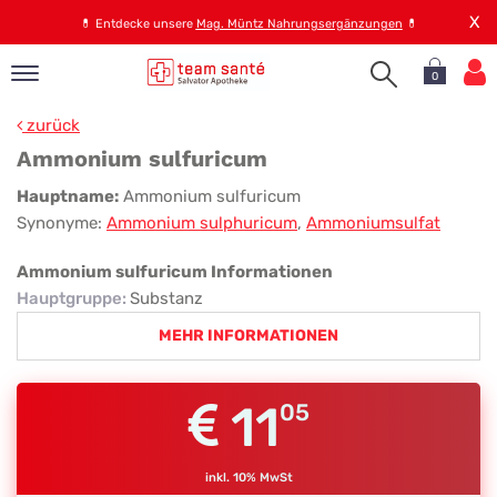
X
💊
Entdecke unsere
Mag. Müntz Nahrungsergänzungen
💊
0
pand
zurück
op
Ammonium sulfuricum
pand
Ammonium
Hauptname:
Ammonium sulfuricum
emen
Synonyme:
Ammonium sulphuricum
,
Ammoniumsulfat
sulfuricum
pand
rvice
Ammonium sulfuricum Informationen
Hauptgruppe
:
Substanz
MEHR INFORMATIONEN
pand
er
s
11
05
inkl. 10% MwSt