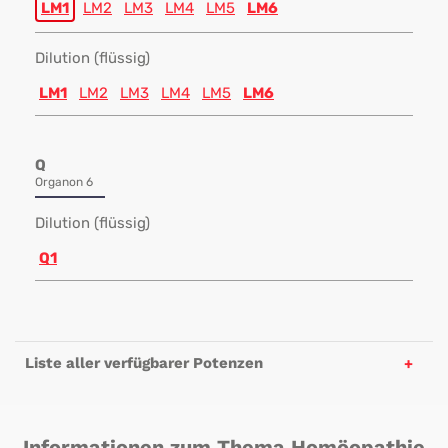
LM1
LM2
LM3
LM4
LM5
LM6
Dilution (flüssig)
LM1
LM2
LM3
LM4
LM5
LM6
Q
Organon 6
Dilution (flüssig)
Q1
Liste aller verfügbarer Potenzen
Informationen zum Thema Homöopathie