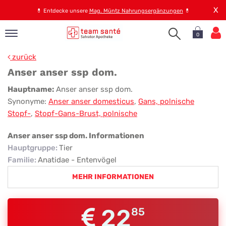
X
💊
Entdecke unsere
Mag. Müntz Nahrungsergänzungen
💊
0
pand
zurück
op
Anser anser ssp dom.
pand
Anser
Hauptname:
Anser anser ssp dom.
emen
Synonyme:
Anser anser domesticus
,
Gans, polnische
anser
pand
Stopf-
,
Stopf-Gans-Brust, polnische
rvice
ssp
dom.
Anser anser ssp dom. Informationen
Hauptgruppe
:
Tier
pand
Familie
:
Anatidae - Entenvögel
er
MEHR INFORMATIONEN
s
22
85