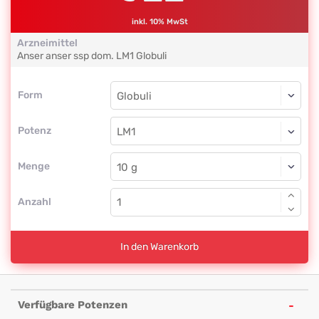
inkl. 10% MwSt
Arzneimittel
Anser anser ssp dom.
LM1
Globuli
Form
Form
Globuli
Potenz
LM1
Globuli
Menge
Anzahl
In den Warenkorb
Verfügbare Potenzen