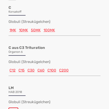
C
Korsakoff
Globuli (Streukügelchen)
1MK
10MK
50MK
100MK
C aus C3 Trituration
Organon 6
Globuli (Streukügelchen)
C12
C15
C30
C60
C100
C200
LM
HAB 2018
Globuli (Streukügelchen)