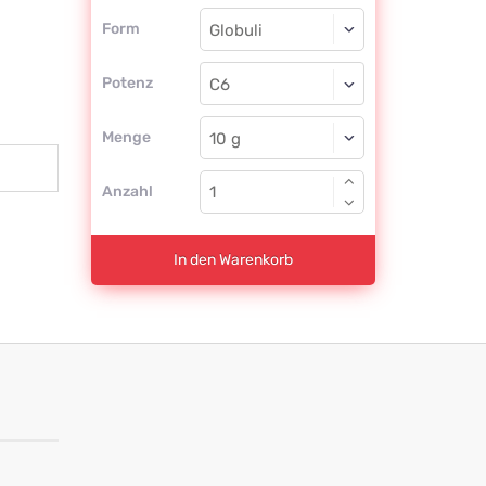
Form
Form
Globuli
Potenz
C6
Globuli
Menge
Anzahl
In den Warenkorb