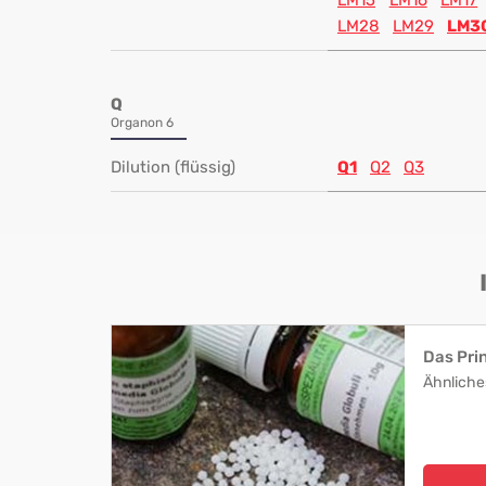
LM15
LM16
LM17
LM28
LM29
LM3
Q
Organon 6
Dilution (flüssig)
Q1
Q2
Q3
Das Pri
Ähnliche