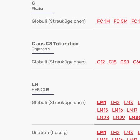
C
Fluxion
Globuli (Streukügelchen)
FC 1M
FC 5M
FC 
C aus C3 Trituration
Organon 6
Globuli (Streukügelchen)
C12
C15
C30
C6
LM
HAB 2018
Globuli (Streukügelchen)
LM1
LM2
LM3
LM15
LM16
LM17
LM28
LM29
LM3
Dilution (flüssig)
LM1
LM2
LM3