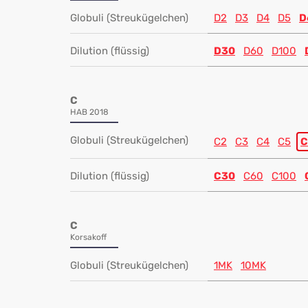
Globuli (Streukügelchen)
D2
D3
D4
D5
D
Dilution (flüssig)
D30
D60
D100
C
HAB 2018
Globuli (Streukügelchen)
C2
C3
C4
C5
C
Dilution (flüssig)
C30
C60
C100
C
Korsakoff
Globuli (Streukügelchen)
1MK
10MK