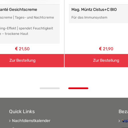
santé Gesichtscreme
Mag. Müntz Cistus+C BIO
tscreme | Tages- und Nachtcreme
Für das Immunsystem
ing-Effekt | spendet Feuchtigkeit
e – trockene Haut
21,50
21,90
Zur Bestellung
Zur Bestellung
Quick Links
Bez
Nachtdienstkalender