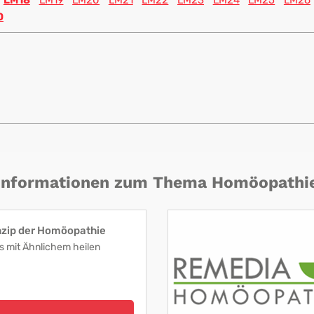
LM18
LM19
LM20
LM21
LM22
LM23
LM24
LM25
LM26
0
Informationen zum Thema Homöopathi
nzip der Homöopathie
s mit Ähnlichem heilen