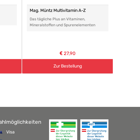
Mag. Müntz Multivitamin A-Z
Remasan 
Das tägliche Plus an Vitaminen,
Das perfe
Mineralstoffen und Spurenelementen
Arzneimitt
aller Art.
27,90
Zur Bestellung
ahlmöglichkeiten
Visa