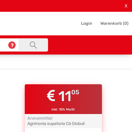
X
Login
Warenkorb (
0
)
11
05
inkl. 10% MwSt
Arzneimittel
Agrimonia eupatoria
C6
Globuli