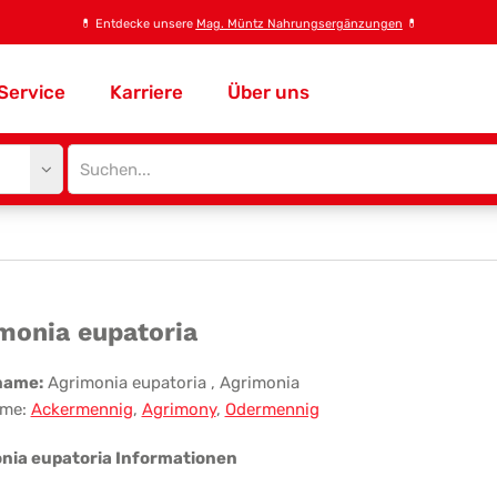
💊
Entdecke unsere
Mag. Müntz Nahrungsergänzungen
💊
Service
Karriere
Über uns
Site
search
input
imonia
monia eupatoria
atoria
name:
Agrimonia eupatoria
, Agrimonia
me:
Ackermennig
,
Agrimony
,
Odermennig
nia eupatoria Informationen