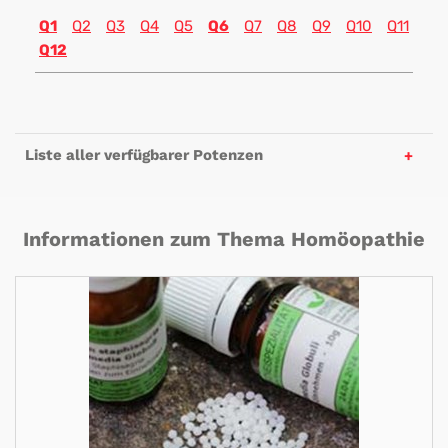
Q1
Q2
Q3
Q4
Q5
Q6
Q7
Q8
Q9
Q10
Q11
Q12
Liste aller verfügbarer Potenzen
Informationen zum Thema Homöopathie