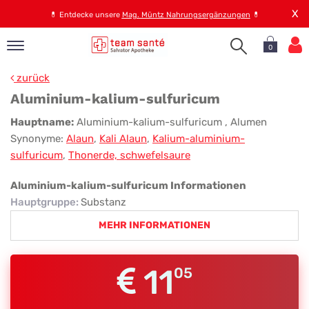
X
💊
Entdecke unsere
Mag. Müntz Nahrungsergänzungen
💊
0
pand
zurück
op
Aluminium-kalium-sulfuricum
pand
Aluminium-
Hauptname:
Aluminium-kalium-sulfuricum
, Alumen
emen
Synonyme:
Alaun
,
Kali Alaun
,
Kalium-aluminium-
kalium-
pand
sulfuricum
,
Thonerde, schwefelsaure
rvice
sulfuricum
Aluminium-kalium-sulfuricum Informationen
Hauptgruppe
:
Substanz
pand
MEHR INFORMATIONEN
er
s
11
05