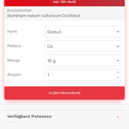
inkl. 10% MwSt
Arzneimittel
Aluminium-kalium-sulfuricum
C6
Globuli
Form
Form
Globuli
Potenz
C6
Globuli
Menge
Anzahl
In den Warenkorb
Verfügbare Potenzen