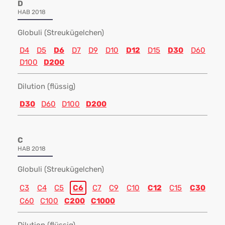
D
HAB 2018
Globuli (Streukügelchen)
D4
D5
D6
D7
D9
D10
D12
D15
D30
D60
D100
D200
Dilution (flüssig)
D30
D60
D100
D200
C
HAB 2018
Globuli (Streukügelchen)
C3
C4
C5
C6
C7
C9
C10
C12
C15
C30
C60
C100
C200
C1000