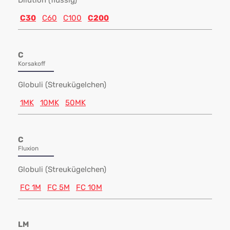
Dilution (flüssig)
C30
C60
C100
C200
C
Korsakoff
Globuli (Streukügelchen)
1MK
10MK
50MK
C
Fluxion
Globuli (Streukügelchen)
FC 1M
FC 5M
FC 10M
LM