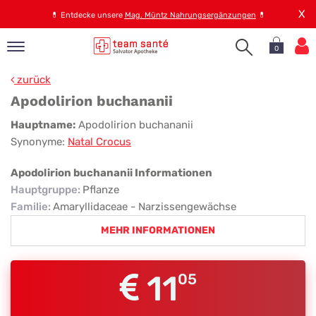
X
💊
Entdecke unsere
Mag. Müntz Nahrungsergänzungen
💊
0
pand
zurück
op
Apodolirion buchananii
pand
Apodolirion
Hauptname:
Apodolirion buchananii
emen
Synonyme:
Natal Crocus
buchananii
pand
rvice
Apodolirion buchananii Informationen
Hauptgruppe
:
Pflanze
Familie
:
Amaryllidaceae - Narzissengewächse
pand
MEHR INFORMATIONEN
er
s
11
05