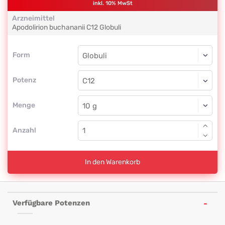
inkl. 10% MwSt
Arzneimittel
Apodolirion buchananii
C12
Globuli
Form
Form
Globuli
Potenz
C12
Globuli
Menge
Anzahl
In den Warenkorb
Verfügbare Potenzen