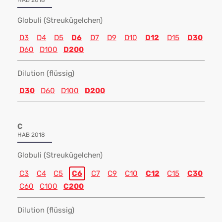
HAB 2018
Globuli (Streukügelchen)
D3
D4
D5
D6
D7
D9
D10
D12
D15
D30
D60
D100
D200
Dilution (flüssig)
D30
D60
D100
D200
C
HAB 2018
Globuli (Streukügelchen)
C3
C4
C5
C6
C7
C9
C10
C12
C15
C30
C60
C100
C200
Dilution (flüssig)