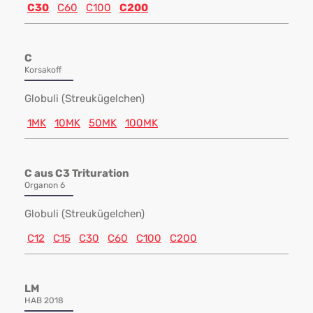
C30
C60
C100
C200
C
Korsakoff
Globuli (Streukügelchen)
1MK
10MK
50MK
100MK
C aus C3 Trituration
Organon 6
Globuli (Streukügelchen)
C12
C15
C30
C60
C100
C200
LM
HAB 2018