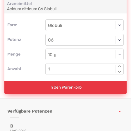
Arzneimittel
Acidum citricum
C6
Globuli
Form
Form
Globuli
Potenz
C6
Globuli
Menge
Anzahl
In den Warenkorb
Verfügbare Potenzen
D