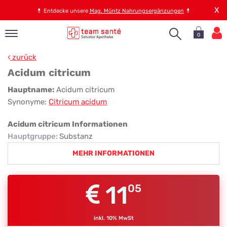
X
💊
Entdecke unsere
Mag. Müntz Nahrungsergänzungen
💊
0
pand
zurück
op
Acidum citricum
pand
Acidum
Hauptname:
Acidum citricum
emen
Synonyme:
Citricum acidum
citricum
pand
rvice
Acidum citricum Informationen
Hauptgruppe
:
Substanz
MEHR INFORMATIONEN
pand
er
s
11
05
inkl. 10% MwSt