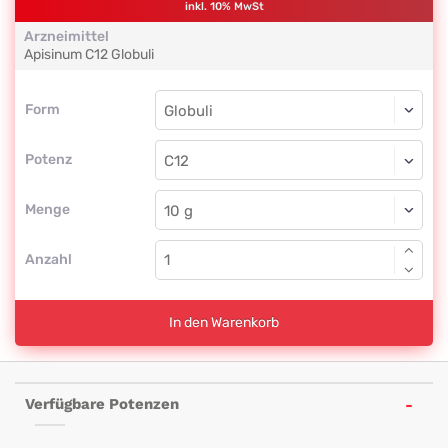
inkl. 10% MwSt
Arzneimittel
Apisinum
C12
Globuli
Form
Form
Globuli
Potenz
C12
Globuli
Menge
Anzahl
In den Warenkorb
Verfügbare Potenzen