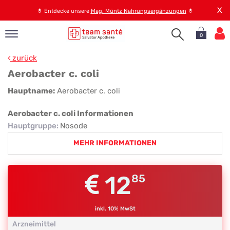
X
💊
Entdecke unsere
Mag. Müntz Nahrungsergänzungen
💊
0
pand
zurück
op
Aerobacter c. coli
pand
Aerobacter
Hauptname:
Aerobacter c. coli
emen
c.
pand
Aerobacter c. coli Informationen
rvice
coli
Hauptgruppe
:
Nosode
MEHR INFORMATIONEN
pand
er
12
85
s
inkl. 10% MwSt
Arzneimittel