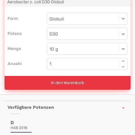
Aerobacter c. coli
D30
Globuli
Form
Form
Globuli
Potenz
D30
Globuli
Menge
Anzahl
In den Warenkorb
Verfügbare Potenzen
D
HAB 2018