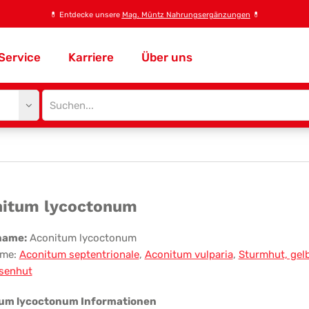
💊
Entdecke unsere
Mag. Müntz Nahrungsergänzungen
💊
Service
Karriere
Über uns
Site
search
input
onitum
itum lycoctonum
coctonum
name:
Aconitum lycoctonum
me:
Aconitum septentrionale
,
Aconitum vulparia
,
Sturmhut, gel
isenhut
um lycoctonum Informationen