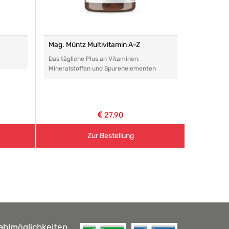
Mag. Müntz Multivitamin A-Z
Remasan 
Das tägliche Plus an Vitaminen,
Das perfe
Mineralstoffen und Spurenelementen
Arzneimitt
aller Art.
27,90
Zur Bestellung
ahlmöglichkeiten