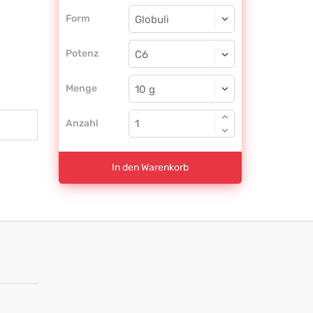
Form
Form
Globuli
Potenz
C6
Globuli
Menge
Anzahl
In den Warenkorb