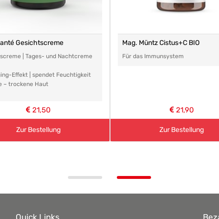
santé Gesichtscreme
Mag. Müntz Cistus+C BIO
tscreme | Tages- und Nachtcreme
Für das Immunsystem
ing-Effekt | spendet Feuchtigkeit
e – trockene Haut
21,50
21,90
Zur Bestellung
Zur Bestellung
Quick Links
Bez