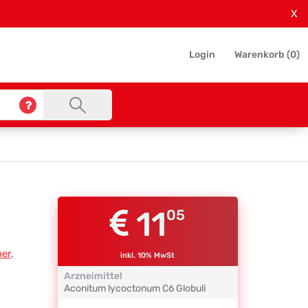
X
Login
Warenkorb (
0
)
11
05
ber
,
inkl. 10% MwSt
Arzneimittel
Aconitum lycoctonum
C6
Globuli