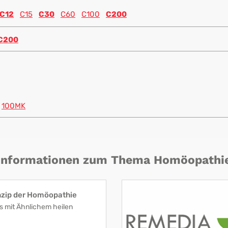
C12
C15
C30
C60
C100
C200
C200
100MK
Informationen zum Thema Homöopathi
nzip der Homöopathie
s mit Ähnlichem heilen