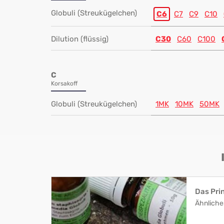
Globuli (Streukügelchen)
C6
C7
C9
C10
Dilution (flüssig)
C30
C60
C100
C
Korsakoff
Globuli (Streukügelchen)
1MK
10MK
50MK
Das Pri
Ähnliche