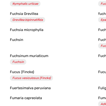
Nymphalis urticae
Fuc
Fuchsia Grevillea
fuch
Grevillea bipinnatifida
Epa
Fuchsia microphylla
Fuch
Fuchsin
Fuc
Fuc
Fuchsinum muriaticum
Fuch
Fuchsin
Fucus (Fincke)
Fucu
Fucus vesiculosus (Fincke)
Fuertesimalva peruviana
Fulig
Fumaria capreolata
Fuma
Adl