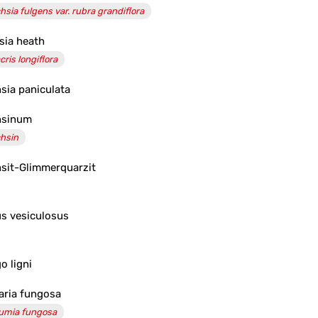
hsia fulgens var. rubra grandiflora
sia heath
cris longiflora
sia paniculata
hsinum
hsin
sit-Glimmerquarzit
s vesiculosus
o ligni
ria fungosa
umia fungosa