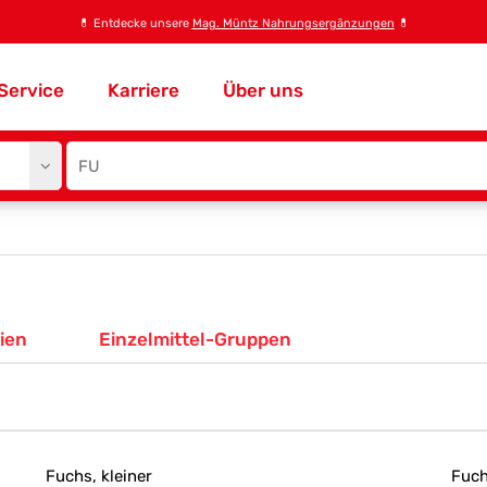
💊
Entdecke unsere
Mag. Müntz Nahrungsergänzungen
💊
Service
Karriere
Über uns
Site
search
input
ien
Einzelmittel-Gruppen
Fuchs, kleiner
Fuch