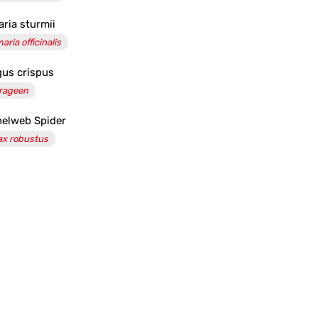
ria sturmii
ria officinalis
us crispus
rageen
elweb Spider
ax robustus