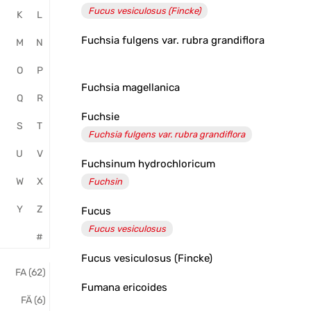
Fucus vesiculosus (Fincke)
K
L
Salvator
Fuchsia fulgens var. rubra grandiflora
Apotheke
M
N
O
P
Fuchsia magellanica
Q
R
Fuchsie
S
T
Fuchsia fulgens var. rubra grandiflora
U
V
Fuchsinum hydrochloricum
W
X
Fuchsin
Y
Z
Fucus
Fucus vesiculosus
#
Fucus vesiculosus (Fincke)
FA (62)
Fumana ericoides
FÄ (6)