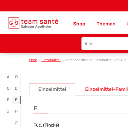
Shop
Themen
Search
type
Shop
Einzelmittel
Homöopathische Einzelmittel von A-Z
Online
A
B
Homöopathie
C
D
Einzelmittel
Einzelmittel-Famil
kaufen
E
F
-
F
G
H
Team
I
J
Santé
Fuc. (Fincke)