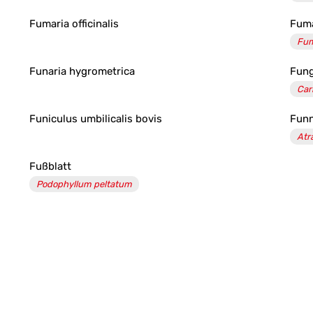
Fumaria officinalis
Fuma
Fuma
Funaria hygrometrica
Fung
Car
Funiculus umbilicalis bovis
Funn
Atr
Fußblatt
Podophyllum peltatum