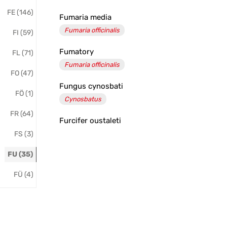
FE (146)
Fumaria media
Fumaria officinalis
FI (59)
Fumatory
FL (71)
Fumaria officinalis
FO (47)
Fungus cynosbati
FÖ (1)
Cynosbatus
FR (64)
Furcifer oustaleti
FS (3)
FU (35)
FÜ (4)