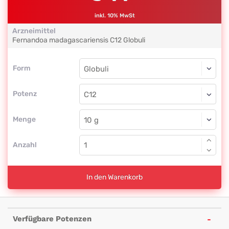
inkl. 10% MwSt
Arzneimittel
Fernandoa madagascariensis
C12
Globuli
Form
Form
Globuli
Potenz
C12
Globuli
Menge
Anzahl
In den Warenkorb
Verfügbare Potenzen