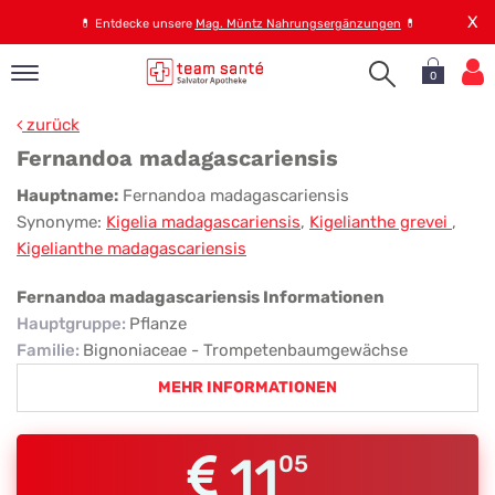
X
💊
Entdecke unsere
Mag. Müntz Nahrungsergänzungen
💊
0
pand
zurück
op
Fernandoa madagascariensis
pand
Fernandoa
Hauptname:
Fernandoa madagascariensis
emen
Synonyme:
Kigelia madagascariensis
,
Kigelianthe grevei
,
madagascariensis
pand
Kigelianthe madagascariensis
rvice
Fernandoa madagascariensis Informationen
Hauptgruppe
:
Pflanze
pand
Familie
:
Bignoniaceae - Trompetenbaumgewächse
er
MEHR INFORMATIONEN
s
11
05