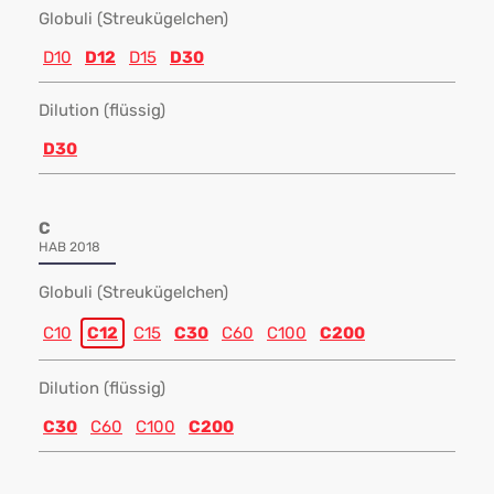
Globuli (Streukügelchen)
D10
D12
D15
D30
Dilution (flüssig)
D30
C
HAB 2018
Globuli (Streukügelchen)
C10
C12
C15
C30
C60
C100
C200
Dilution (flüssig)
C30
C60
C100
C200