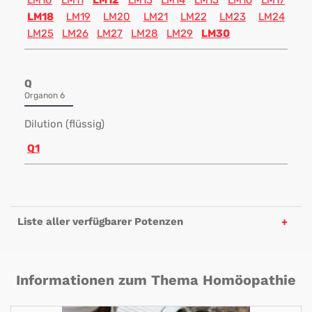
LM10
LM11
LM12
LM13
LM14
LM15
LM16
LM17
LM18
LM19
LM20
LM21
LM22
LM23
LM24
LM25
LM26
LM27
LM28
LM29
LM30
Q
Organon 6
Dilution (flüssig)
Q1
Liste aller verfügbarer Potenzen
Informationen zum Thema Homöopathie