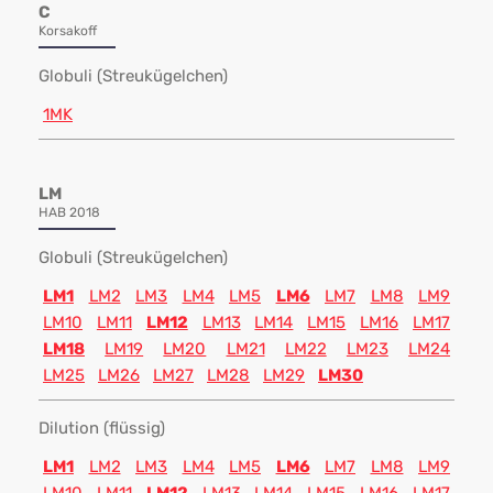
C
Korsakoff
Globuli (Streukügelchen)
1MK
LM
HAB 2018
Globuli (Streukügelchen)
LM1
LM2
LM3
LM4
LM5
LM6
LM7
LM8
LM9
LM10
LM11
LM12
LM13
LM14
LM15
LM16
LM17
LM18
LM19
LM20
LM21
LM22
LM23
LM24
LM25
LM26
LM27
LM28
LM29
LM30
Dilution (flüssig)
LM1
LM2
LM3
LM4
LM5
LM6
LM7
LM8
LM9