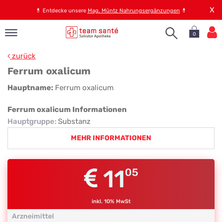
X
💊
Entdecke unsere
Mag. Müntz Nahrungsergänzungen
💊
0
pand
zurück
op
Ferrum oxalicum
pand
Ferrum
Hauptname:
Ferrum oxalicum
emen
oxalicum
pand
Ferrum oxalicum Informationen
rvice
Hauptgruppe
:
Substanz
MEHR INFORMATIONEN
pand
er
11
05
s
inkl. 10% MwSt
Arzneimittel