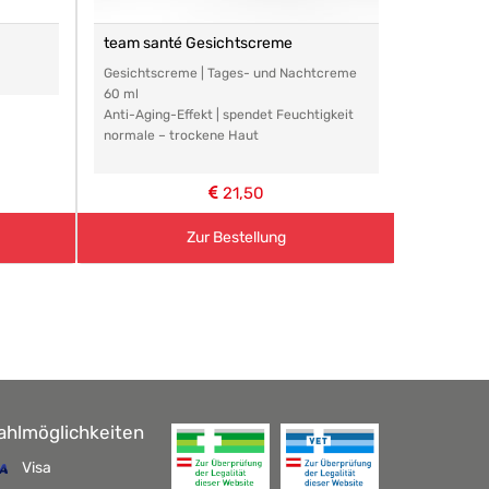
team santé Gesichtscreme
Mag. Mün
Gesichtscreme | Tages- und Nachtcreme
Für das I
60 ml
Anti-Aging-Effekt | spendet Feuchtigkeit
normale – trockene Haut
21,50
Zur Bestellung
ahlmöglichkeiten
Visa