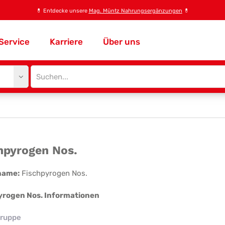
💊
Entdecke unsere
Mag. Müntz Nahrungsergänzungen
💊
Service
Karriere
Über uns
Site
search
input
chpyrogen
hpyrogen Nos.
.
name:
Fischpyrogen Nos.
yrogen Nos. Informationen
ruppe