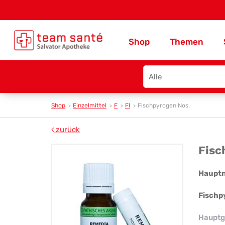
Shop
Themen
Search
type
Shop
Einzelmittel
F
FI
Fischpyrogen Nos.
zurück
Fis
Fisc
Nos
Haupt
Fischp
Hauptg