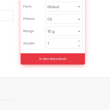
Form
Form
Globuli
Potenz
C6
Globuli
Menge
Anzahl
In den Warenkorb