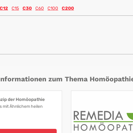
C12
C15
C30
C60
C100
C200
Informationen zum Thema Homöopathi
nzip der Homöopathie
s mit Ähnlichem heilen