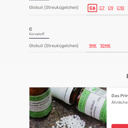
Globuli (Streukügelchen)
C6
C7
C9
C10
C
Korsakoff
Globuli (Streukügelchen)
1MK
10MK
Das Pri
Ähnliche