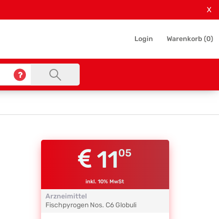
X
Login
Warenkorb (
0
)
11
05
inkl. 10% MwSt
Arzneimittel
Fischpyrogen Nos.
C6
Globuli