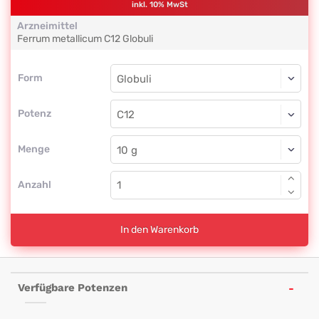
inkl. 10% MwSt
Arzneimittel
Ferrum metallicum
C12
Globuli
Form
Form
Globuli
Potenz
C12
Globuli
Menge
Anzahl
In den Warenkorb
Verfügbare Potenzen