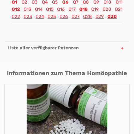
Q1
Q2
Q3
Q4
Q5
Q6
Q7
Q8
Q9
Q10
Q11
Q12
Q13
Q14
Q15
Q16
Q17
Q18
Q19
Q20
Q21
Q22
Q23
Q24
Q25
Q26
Q27
Q28
Q29
Q30
Liste aller verfügbarer Potenzen
Informationen zum Thema Homöopathie