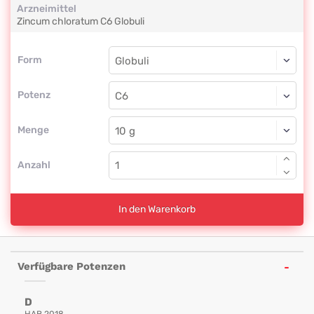
Arzneimittel
Zincum chloratum
C6
Globuli
Form
Form
Globuli
Potenz
C6
Globuli
Menge
Anzahl
In den Warenkorb
Verfügbare Potenzen
D