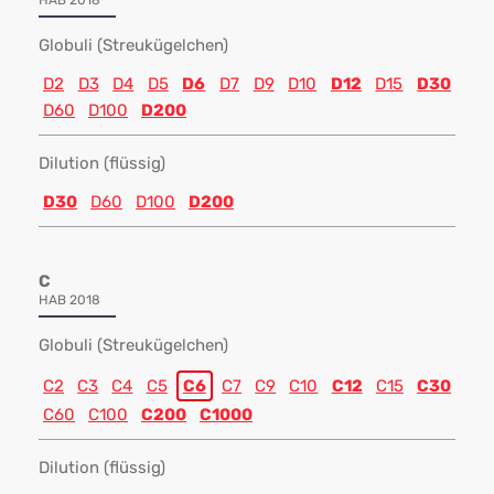
HAB 2018
Globuli (Streukügelchen)
D2
D3
D4
D5
D6
D7
D9
D10
D12
D15
D30
D60
D100
D200
Dilution (flüssig)
D30
D60
D100
D200
C
HAB 2018
Globuli (Streukügelchen)
C2
C3
C4
C5
C6
C7
C9
C10
C12
C15
C30
C60
C100
C200
C1000
Dilution (flüssig)