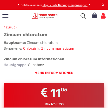
X
💊
Entdecke unsere
Mag. Müntz Nahrungsergänzungen
💊
0
pand
zurück
op
Zincum chloratum
pand
Zincum
Hauptname:
Zincum chloratum
emen
Synonyme:
Chlorzink
,
Zincum muriaticum
chloratum
pand
rvice
Zincum chloratum Informationen
Hauptgruppe
:
Substanz
MEHR INFORMATIONEN
pand
er
s
11
05
inkl. 10% MwSt