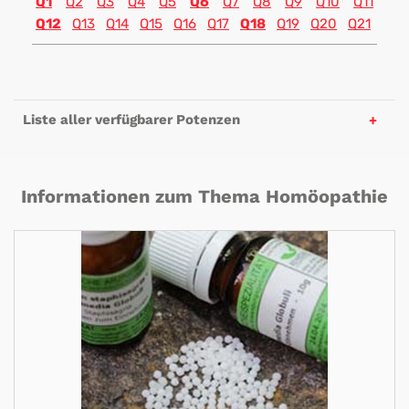
Q1
Q2
Q3
Q4
Q5
Q6
Q7
Q8
Q9
Q10
Q11
Q12
Q13
Q14
Q15
Q16
Q17
Q18
Q19
Q20
Q21
Liste aller verfügbarer Potenzen
Informationen zum Thema Homöopathie