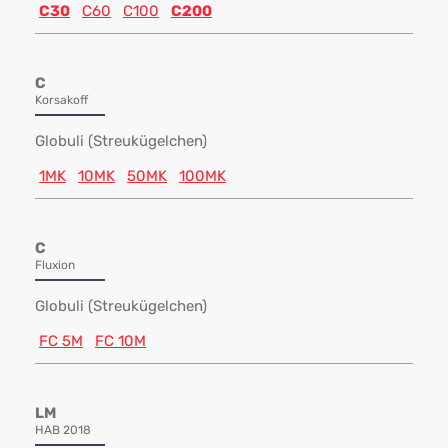
C30
C60
C100
C200
C
Korsakoff
Globuli (Streukügelchen)
1MK
10MK
50MK
100MK
C
Fluxion
Globuli (Streukügelchen)
FC 5M
FC 10M
LM
HAB 2018