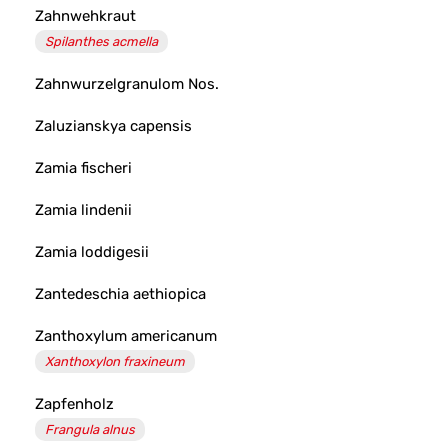
Zahnwehkraut
Spilanthes acmella
Zahnwurzelgranulom Nos.
Zaluzianskya capensis
Zamia fischeri
Zamia lindenii
Zamia loddigesii
Zantedeschia aethiopica
Zanthoxylum americanum
Xanthoxylon fraxineum
Zapfenholz
Frangula alnus