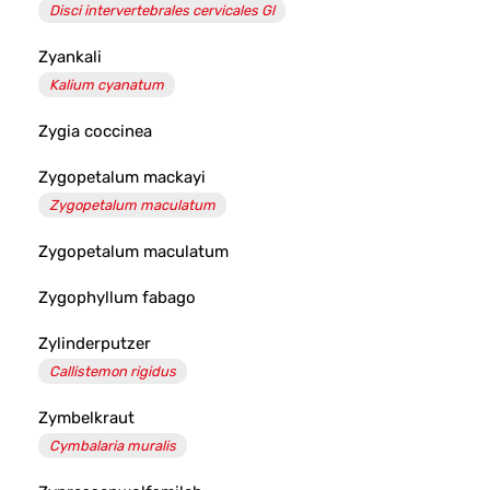
Disci intervertebrales cervicales Gl
Zyankali
Kalium cyanatum
Zygia coccinea
Zygopetalum mackayi
Zygopetalum maculatum
Zygopetalum maculatum
Zygophyllum fabago
Zylinderputzer
Callistemon rigidus
Zymbelkraut
Cymbalaria muralis