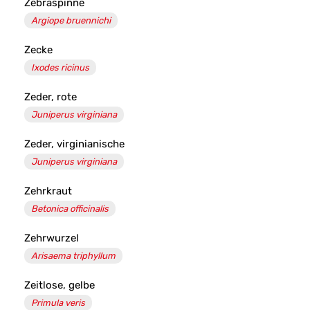
Zebraspinne
Argiope bruennichi
Zecke
Ixodes ricinus
Zeder, rote
Juniperus virginiana
Zeder, virginianische
Juniperus virginiana
Zehrkraut
Betonica officinalis
Zehrwurzel
Arisaema triphyllum
Zeitlose, gelbe
Primula veris