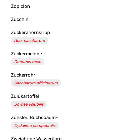
Zopiclon
Zucchini
Zuckerahornsirup
Acer saccharum
Zuckermelone
Cucumis melo
Zuckerrohr
Saccharum officinarum
Zulukartoffel
Bowiea volubilis
Zünsler, Buchsbaum-
Cydalima perspectalis
Zweiährige Wasserähre