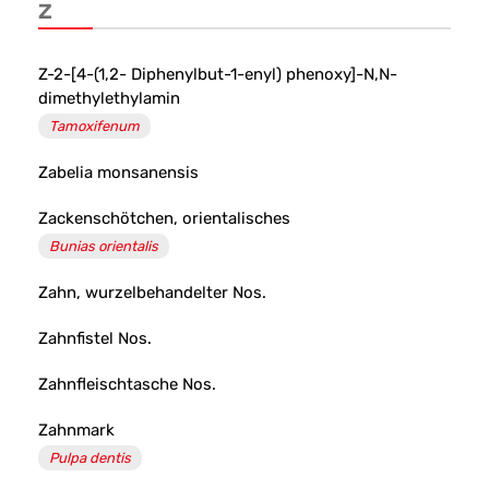
-
Z
Team
Santé
Z-2-[4-(1,2- Diphenylbut-1-enyl) phenoxy]-N,N-
dimethylethylamin
Salvator
Tamoxifenum
Apotheke
Zabelia monsanensis
Zackenschötchen, orientalisches
Bunias orientalis
Zahn, wurzelbehandelter Nos.
Zahnfistel Nos.
Zahnfleischtasche Nos.
Zahnmark
Pulpa dentis