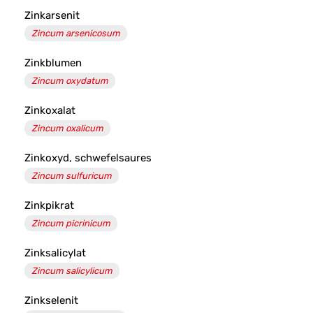
Zinkarsenit
Zincum arsenicosum
Zinkblumen
Zincum oxydatum
Zinkoxalat
Zincum oxalicum
Zinkoxyd, schwefelsaures
Zincum sulfuricum
Zinkpikrat
Zincum picrinicum
Zinksalicylat
Zincum salicylicum
Zinkselenit