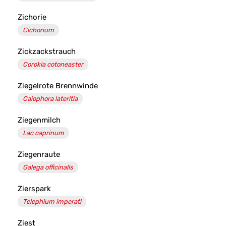
Zichorie
Cichorium
Zickzackstrauch
Corokia cotoneaster
Ziegelrote Brennwinde
Caiophora lateritia
Ziegenmilch
Lac caprinum
Ziegenraute
Galega officinalis
Zierspark
Telephium imperati
Ziest