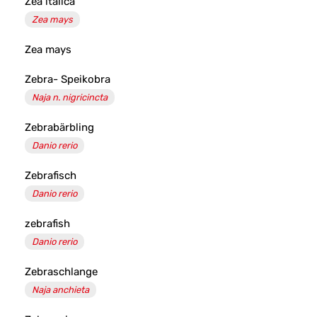
Zea italica
Zea mays
Zea mays
Zebra- Speikobra
Naja n. nigricincta
Zebrabärbling
Danio rerio
Zebrafisch
Danio rerio
zebrafish
Danio rerio
Zebraschlange
Naja anchieta