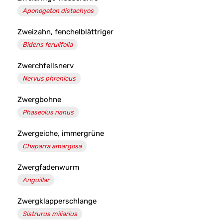
Aponogeton distachyos
Zweizahn, fenchelblättriger
Bidens ferulifolia
Zwerchfellsnerv
Nervus phrenicus
Zwergbohne
Phaseolus nanus
Zwergeiche, immergrüne
Chaparra amargosa
Zwergfadenwurm
Anguillar
Zwergklapperschlange
Sistrurus miliarius