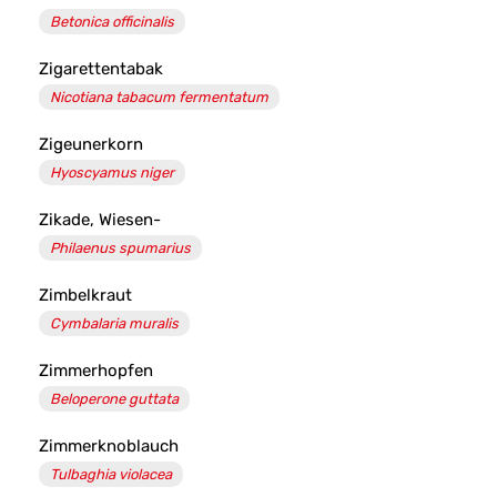
Betonica officinalis
Zigarettentabak
Nicotiana tabacum fermentatum
Zigeunerkorn
Hyoscyamus niger
Zikade, Wiesen-
Philaenus spumarius
Zimbelkraut
Cymbalaria muralis
Zimmerhopfen
Beloperone guttata
Zimmerknoblauch
Tulbaghia violacea