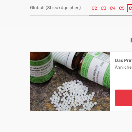
Globuli (Streukügelchen)
C2
C3
C4
C5
C
Das Pri
Ähnliche