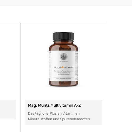
Mag. Müntz Multivitamin A-Z
Remasan 
Das tägliche Plus an Vitaminen,
Das perfe
Mineralstoffen und Spurenelementen
Arzneimitt
aller Art.