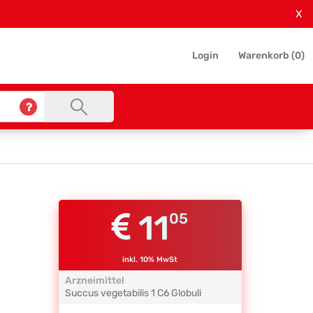
X
Login
Warenkorb (
0
)
11
05
inkl. 10% MwSt
Arzneimittel
Succus vegetabilis 1
C6
Globuli