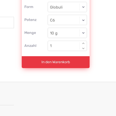
Form
Form
Globuli
Potenz
C6
Globuli
Menge
Anzahl
In den Warenkorb