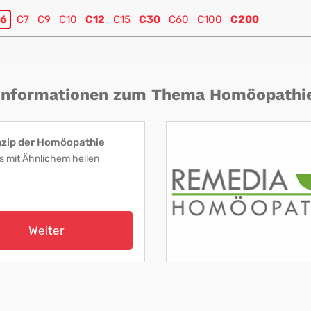
6
C7
C9
C10
C12
C15
C30
C60
C100
C200
Informationen zum Thema Homöopathi
nzip der Homöopathie
s mit Ähnlichem heilen
Weiter