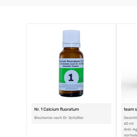
Nr. 1 Calcium fluoratum
team 
Biochemie nach Dr. Schüßler
Gesich
60 ml
Anti-Ag
normal