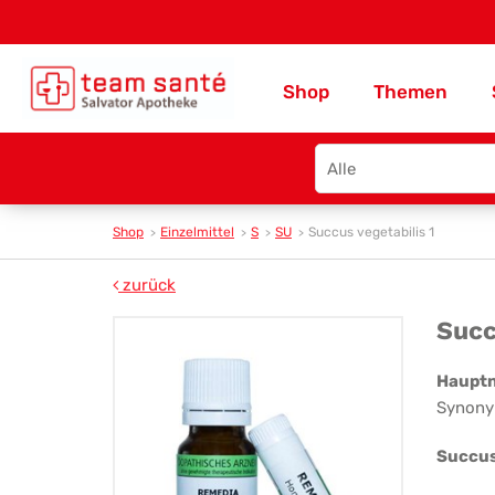
Shop
Themen
Search
type
Shop
Einzelmittel
S
SU
Succus vegetabilis 1
zurück
Su
Succ
veg
Haupt
Synony
1
Succus