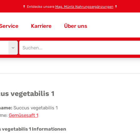
💊
Entdecke unsere
Mag. Müntz Nahrungsergänzungen
💊
Service
Karriere
Über uns
Site
search
input
ccus
us vegetabilis 1
etabilis
name:
Succus vegetabilis 1
me:
Gemüsesaft 1
 vegetabilis 1 Informationen