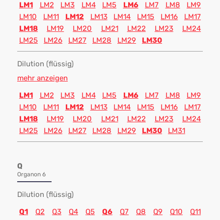
LM1
LM2
LM3
LM4
LM5
LM6
LM7
LM8
LM9
LM10
LM11
LM12
LM13
LM14
LM15
LM16
LM17
LM18
LM19
LM20
LM21
LM22
LM23
LM24
LM25
LM26
LM27
LM28
LM29
LM30
Dilution (flüssig)
mehr anzeigen
LM1
LM2
LM3
LM4
LM5
LM6
LM7
LM8
LM9
LM10
LM11
LM12
LM13
LM14
LM15
LM16
LM17
LM18
LM19
LM20
LM21
LM22
LM23
LM24
LM25
LM26
LM27
LM28
LM29
LM30
LM31
Q
Organon 6
Dilution (flüssig)
Q1
Q2
Q3
Q4
Q5
Q6
Q7
Q8
Q9
Q10
Q11