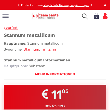
X
💊
Entdecke unsere
Mag. Müntz Nahrungsergänzungen
💊
0
pand
zurück
op
Stannum metallicum
pand
Stannum
Hauptname:
Stannum metallicum
emen
Synonyme:
Stannum
,
Tin
,
Zinn
metallicum
pand
rvice
Stannum metallicum Informationen
Hauptgruppe
:
Substanz
MEHR INFORMATIONEN
pand
er
s
11
05
inkl. 10% MwSt