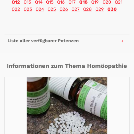
Q12
Q13
Q14
Q15
Q16
Q17
Q18
Q19
Q20
Q21
Q22
Q23
Q24
Q25
Q26
Q27
Q28
Q29
Q30
Liste aller verfügbarer Potenzen
Informationen zum Thema Homöopathie