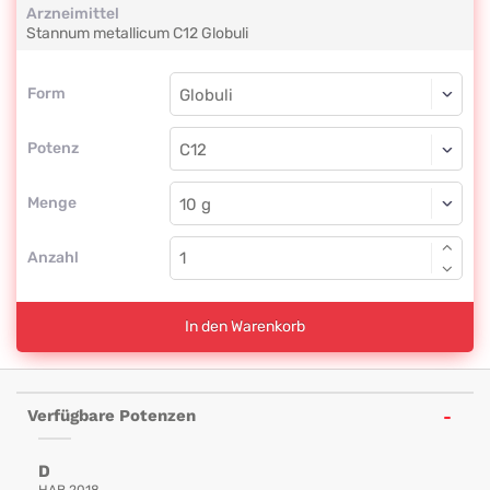
Arzneimittel
Stannum metallicum
C12
Globuli
Form
Form
Globuli
Potenz
C12
Globuli
Menge
Anzahl
In den Warenkorb
Verfügbare Potenzen
D