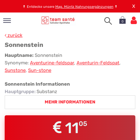
X
💊
Entdecke unsere
Mag. Müntz Nahrungsergänzungen
💊
0
pand
zurück
op
Sonnenstein
pand
Sonnenstein
Hauptname:
Sonnenstein
emen
Synonyme:
Aventurine-feldspar
,
Aventurin-Feldspat
,
pand
Sunstone
,
Sun-stone
rvice
Sonnenstein Informationen
Hauptgruppe
:
Substanz
pand
MEHR INFORMATIONEN
er
s
11
05