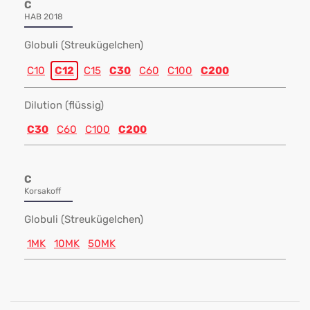
C
HAB 2018
Globuli (Streukügelchen)
C10
C12
C15
C30
C60
C100
C200
Dilution (flüssig)
C30
C60
C100
C200
C
Korsakoff
Globuli (Streukügelchen)
1MK
10MK
50MK