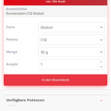
inkl. 10% MwSt
Arzneimittel
Sonnenstein
C12
Globuli
Form
Form
Globuli
Potenz
C12
Globuli
Menge
Anzahl
In den Warenkorb
Verfügbare Potenzen