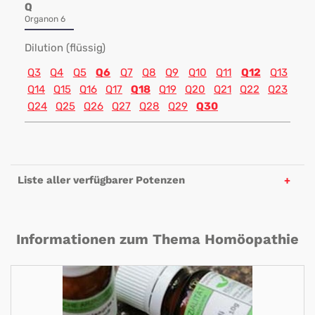
Q
Organon 6
Dilution (flüssig)
Q3
Q4
Q5
Q6
Q7
Q8
Q9
Q10
Q11
Q12
Q13
Q14
Q15
Q16
Q17
Q18
Q19
Q20
Q21
Q22
Q23
Q24
Q25
Q26
Q27
Q28
Q29
Q30
Liste aller verfügbarer Potenzen
Informationen zum Thema Homöopathie