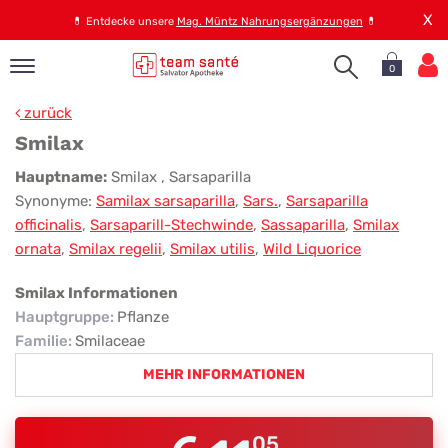
X
💊
Entdecke unsere
Mag. Müntz Nahrungsergänzungen
💊
0
pand
zurück
op
Smilax
pand
Smilax
Hauptname:
Smilax
, Sarsaparilla
emen
Synonyme:
Samilax sarsaparilla
,
Sars.
,
Sarsaparilla
pand
officinalis
,
Sarsaparill-Stechwinde
,
Sassaparilla
,
Smilax
rvice
ornata
,
Smilax regelii
,
Smilax utilis
,
Wild Liquorice
Smilax Informationen
pand
Hauptgruppe
:
Pflanze
er
Familie
:
Smilaceae
s
MEHR INFORMATIONEN
05