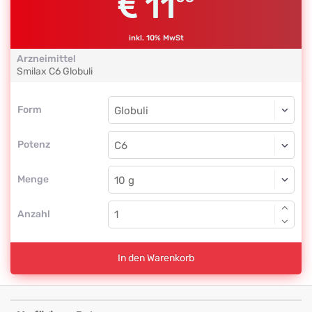
11
inkl. 10% MwSt
Arzneimittel
Smilax
C6
Globuli
Form
Form
Globuli
Potenz
C6
Globuli
Menge
Anzahl
In den Warenkorb