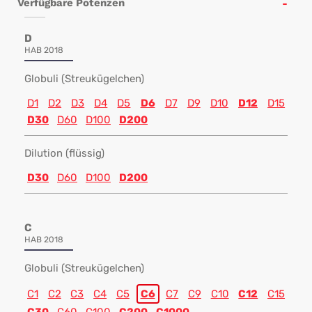
Verfügbare Potenzen
D
HAB 2018
Globuli (Streukügelchen)
D1
D2
D3
D4
D5
D6
D7
D9
D10
D12
D15
D30
D60
D100
D200
Dilution (flüssig)
D30
D60
D100
D200
C
HAB 2018
Globuli (Streukügelchen)
C1
C2
C3
C4
C5
C6
C7
C9
C10
C12
C15