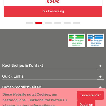
24,90
Zur Bestellung
Rechtliches & Kontakt
Quick Links
Bezahlmöglichkeiten
Diese Website nutzt Cookies, um
Einverstanden
Copyright © 2026 Team Santé Salvator Apotheke - GDP zertifiziert
bestmögliche Funktionalität bieten zu
Optionen
können.
Remedia Homöopathie GmbH GMP zertifizierter Arzneihersteller
Weitere Informationen