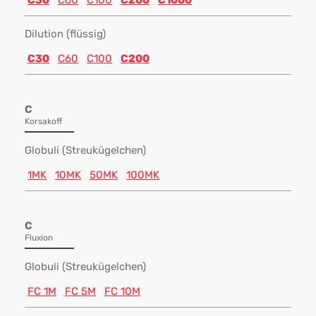
C30
C60
C100
C200
C1000
Dilution (flüssig)
C30
C60
C100
C200
C
Korsakoff
Globuli (Streukügelchen)
1MK
10MK
50MK
100MK
C
Fluxion
Globuli (Streukügelchen)
FC 1M
FC 5M
FC 10M