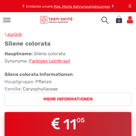
X
💊
Entdecke unsere
Mag. Müntz Nahrungsergänzungen
💊
0
pand
zurück
op
Silene colorata
pand
Silene
Hauptname:
Silene colorata
emen
Synonyme:
Farbiges Leimkraut
colorata
pand
rvice
Silene colorata Informationen
Hauptgruppe
:
Pflanze
Familie
:
Caryophyllaceae
pand
MEHR INFORMATIONEN
er
s
11
05