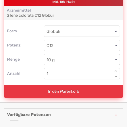
inkl. 10% MwSt
Arzneimittel
Silene colorata
C12
Globuli
Form
Form
Globuli
Potenz
C12
Globuli
Menge
Anzahl
In den Warenkorb
Verfügbare Potenzen