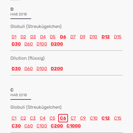
D
HAB 2018
Globuli (Streukügelchen)
D1
D2
D3
D4
D5
D6
D7
D9
D10
D12
D15
D30
D60
D100
D200
Dilution (flüssig)
D30
D60
D100
D200
C
HAB 2018
Globuli (Streukügelchen)
C1
C2
C3
C4
C5
C6
C7
C9
C10
C12
C15
C30
C60
C100
C200
C1000