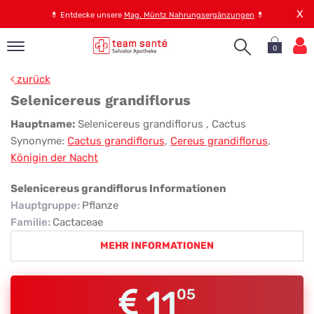
X
💊
Entdecke unsere
Mag. Müntz Nahrungsergänzungen
💊
0
pand
zurück
op
Selenicereus grandiflorus
pand
Selenicereus
Hauptname:
Selenicereus grandiflorus
, Cactus
emen
Synonyme:
Cactus grandiflorus
,
Cereus grandiflorus
,
grandiflorus
pand
Königin der Nacht
rvice
Selenicereus grandiflorus Informationen
Hauptgruppe
:
Pflanze
pand
Familie
:
Cactaceae
er
MEHR INFORMATIONEN
s
11
05