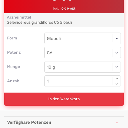
inkl. 10% MwSt
Arzneimittel
Selenicereus grandiflorus
C6
Globuli
Form
Form
Globuli
Potenz
C6
Globuli
Menge
Anzahl
In den Warenkorb
Verfügbare Potenzen