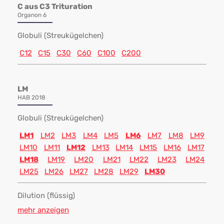
C aus C3 Trituration
Organon 6
Globuli (Streukügelchen)
C12
C15
C30
C60
C100
C200
LM
HAB 2018
Globuli (Streukügelchen)
LM1
LM2
LM3
LM4
LM5
LM6
LM7
LM8
LM9
LM10
LM11
LM12
LM13
LM14
LM15
LM16
LM17
LM18
LM19
LM20
LM21
LM22
LM23
LM24
LM25
LM26
LM27
LM28
LM29
LM30
Dilution (flüssig)
mehr anzeigen