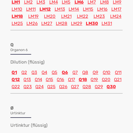
LM1
LM2
LM3
LM4
LM5
LM6
LM7
LM8
LM9
LM10
LM11
LM12
LM13
LM14
LM15
LM16
LM17
LM18
LM19
LM20
LM21
LM22
LM23
LM24
LM25
LM26
LM27
LM28
LM29
LM30
LM31
Q
Organon 6
Dilution (flüssig)
Q1
Q2
Q3
Q4
Q5
Q6
Q7
Q8
Q9
Q10
Q11
Q12
Q13
Q14
Q15
Q16
Q17
Q18
Q19
Q20
Q21
Q22
Q23
Q24
Q25
Q26
Q27
Q28
Q29
Q30
Ø
Urtinktur
Urtinktur (flüssig)