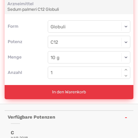
Arzneimittel
Sedum palmeri
C12
Globuli
Form
Form
Globuli
Potenz
C12
Globuli
Menge
Anzahl
In den Warenkorb
Verfügbare Potenzen
C