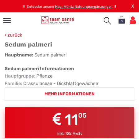
X
💊
Entdecke unsere
Mag. Müntz Nahrungsergänzungen
💊
0
pand
zurück
op
Sedum palmeri
pand
Sedum
Hauptname:
Sedum palmeri
emen
palmeri
pand
Sedum palmeri Informationen
rvice
Hauptgruppe
:
Pflanze
Familie
:
Crassulaceae - Dickblattgewächse
MEHR INFORMATIONEN
pand
er
s
11
05
inkl. 10% MwSt