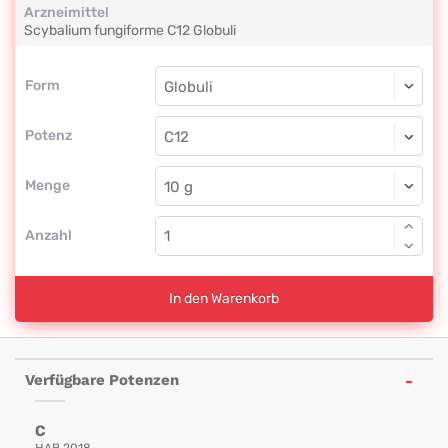
Arzneimittel
Scybalium fungiforme
C12
Globuli
Form
Form
Globuli
Potenz
C12
Globuli
Menge
Anzahl
In den Warenkorb
Verfügbare Potenzen
C