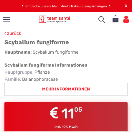
X
💊
Entdecke unsere
Mag. Müntz Nahrungsergänzungen
💊
0
pand
zurück
op
Scybalium fungiforme
pand
Scybalium
Hauptname:
Scybalium fungiforme
emen
fungiforme
pand
Scybalium fungiforme Informationen
rvice
Hauptgruppe
:
Pflanze
Familie
:
Balanophoraceae
MEHR INFORMATIONEN
pand
er
s
11
05
inkl. 10% MwSt