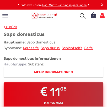
X
💊
Entdecke unsere
Mag. Müntz Nahrungsergänzungen
💊
0
pand
zurück
op
Sapo domesticus
pand
Sapo
Hauptname:
Sapo domesticus
emen
Synonyme:
Kernseife
,
Sapo durus
,
Schichtseife
,
Seife
domesticus
pand
rvice
Sapo domesticus Informationen
Hauptgruppe
:
Substanz
MEHR INFORMATIONEN
pand
er
s
11
05
inkl. 10% MwSt