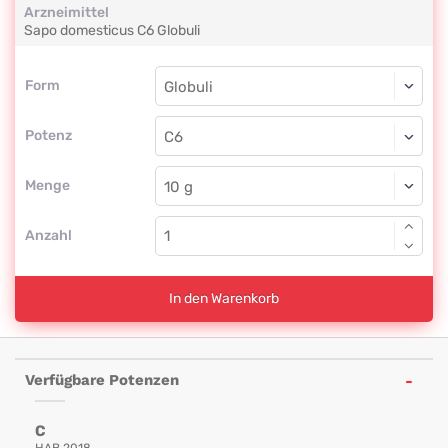
Arzneimittel
Sapo domesticus
C6
Globuli
Form
Form
Globuli
Potenz
C6
Globuli
Menge
Anzahl
In den Warenkorb
Verfügbare Potenzen
C