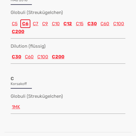
HAB 2018
Globuli (Streukügelchen)
C5
C6
C7
C9
C10
C12
C15
C30
C60
C100
C200
Dilution (flüssig)
C30
C60
C100
C200
C
Korsakoff
Globuli (Streukügelchen)
1MK