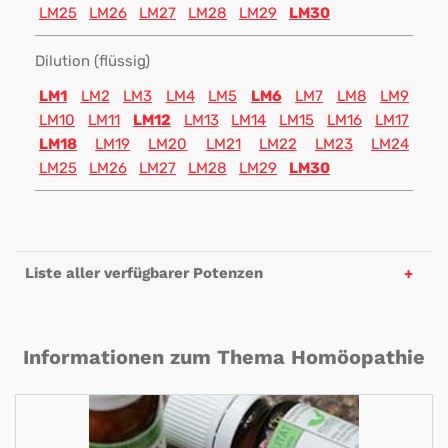
LM25
LM26
LM27
LM28
LM29
LM30
Dilution (flüssig)
LM1
LM2
LM3
LM4
LM5
LM6
LM7
LM8
LM9
LM10
LM11
LM12
LM13
LM14
LM15
LM16
LM17
LM18
LM19
LM20
LM21
LM22
LM23
LM24
LM25
LM26
LM27
LM28
LM29
LM30
Liste aller verfügbarer Potenzen
Informationen zum Thema Homöopathie