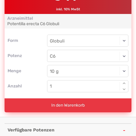
inkl. 10% MwSt
Arzneimittel
Potentilla erecta
C6
Globuli
Form
Form
Globuli
Potenz
C6
Globuli
Menge
Anzahl
In den Warenkorb
Verfügbare Potenzen