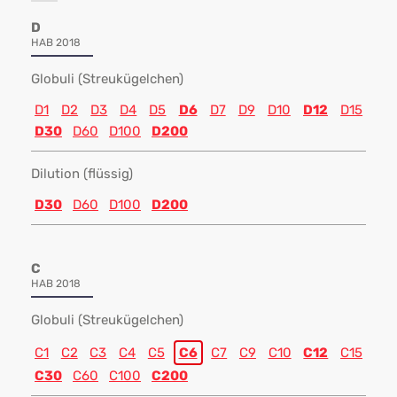
D
HAB 2018
Globuli (Streukügelchen)
D1
D2
D3
D4
D5
D6
D7
D9
D10
D12
D15
D30
D60
D100
D200
Dilution (flüssig)
D30
D60
D100
D200
C
HAB 2018
Globuli (Streukügelchen)
C1
C2
C3
C4
C5
C6
C7
C9
C10
C12
C15
C30
C60
C100
C200