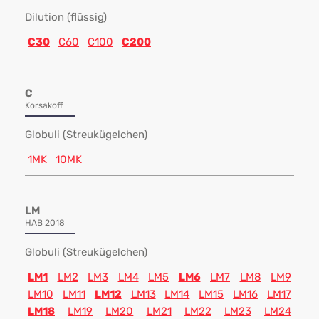
Dilution (flüssig)
C30
C60
C100
C200
C
Korsakoff
Globuli (Streukügelchen)
1MK
10MK
LM
HAB 2018
Globuli (Streukügelchen)
LM1
LM2
LM3
LM4
LM5
LM6
LM7
LM8
LM9
LM10
LM11
LM12
LM13
LM14
LM15
LM16
LM17
LM18
LM19
LM20
LM21
LM22
LM23
LM24