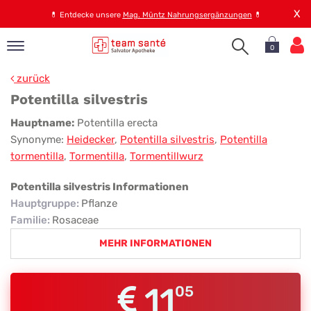
X
💊
Entdecke unsere
Mag. Müntz Nahrungsergänzungen
💊
0
pand
zurück
op
Potentilla silvestris
pand
Potentilla
Hauptname:
Potentilla erecta
emen
Synonyme:
Heidecker
,
Potentilla silvestris
,
Potentilla
silvestris
pand
tormentilla
,
Tormentilla
,
Tormentillwurz
rvice
Potentilla silvestris Informationen
Hauptgruppe
:
Pflanze
pand
Familie
:
Rosaceae
er
MEHR INFORMATIONEN
s
11
05