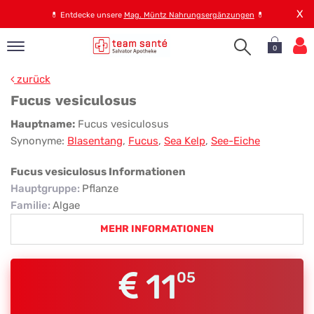
X
💊
Entdecke unsere
Mag. Müntz Nahrungsergänzungen
💊
0
pand
zurück
op
Fucus vesiculosus
pand
Fucus
Hauptname:
Fucus vesiculosus
emen
Synonyme:
Blasentang
,
Fucus
,
Sea Kelp
,
See-Eiche
vesiculosus
pand
rvice
Fucus vesiculosus Informationen
Hauptgruppe
:
Pflanze
Familie
:
Algae
pand
MEHR INFORMATIONEN
er
s
11
05