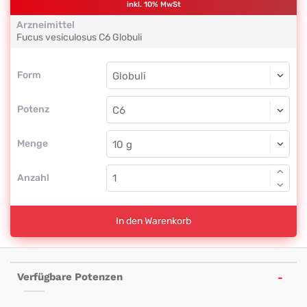
inkl. 10% MwSt
Arzneimittel
Fucus vesiculosus
C6
Globuli
Form
Form
Globuli
Potenz
C6
Globuli
Menge
Anzahl
In den Warenkorb
Verfügbare Potenzen