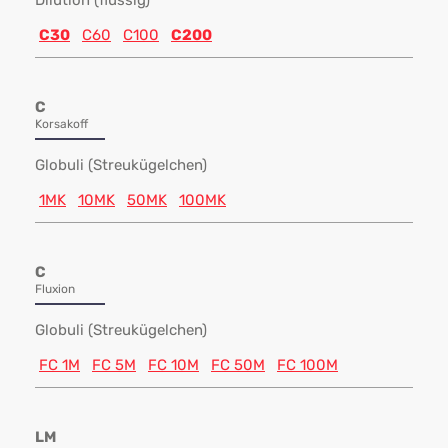
Dilution (flüssig)
C30
C60
C100
C200
C
Korsakoff
Globuli (Streukügelchen)
1MK
10MK
50MK
100MK
C
Fluxion
Globuli (Streukügelchen)
FC 1M
FC 5M
FC 10M
FC 50M
FC 100M
LM