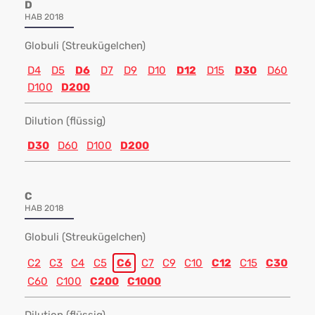
D
HAB 2018
Globuli (Streukügelchen)
D4
D5
D6
D7
D9
D10
D12
D15
D30
D60
D100
D200
Dilution (flüssig)
D30
D60
D100
D200
C
HAB 2018
Globuli (Streukügelchen)
C2
C3
C4
C5
C6
C7
C9
C10
C12
C15
C30
C60
C100
C200
C1000