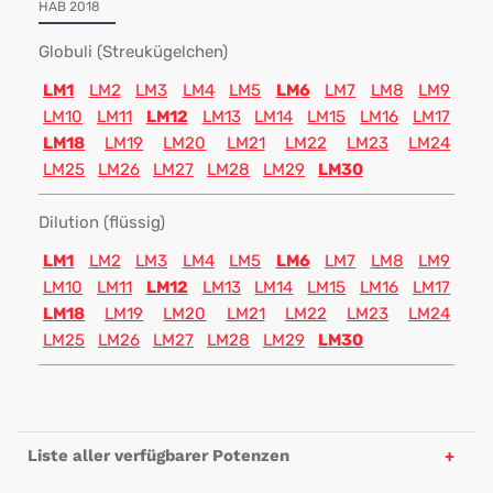
HAB 2018
Globuli (Streukügelchen)
LM1
LM2
LM3
LM4
LM5
LM6
LM7
LM8
LM9
LM10
LM11
LM12
LM13
LM14
LM15
LM16
LM17
LM18
LM19
LM20
LM21
LM22
LM23
LM24
LM25
LM26
LM27
LM28
LM29
LM30
Dilution (flüssig)
LM1
LM2
LM3
LM4
LM5
LM6
LM7
LM8
LM9
LM10
LM11
LM12
LM13
LM14
LM15
LM16
LM17
LM18
LM19
LM20
LM21
LM22
LM23
LM24
LM25
LM26
LM27
LM28
LM29
LM30
Liste aller verfügbarer Potenzen