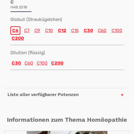
C
HAB 2018
Globuli (Streukügelchen)
C6
C7
C9
C10
C12
C15
C30
C60
C100
C200
Dilution (flüssig)
C30
C60
C100
C200
Liste aller verfügbarer Potenzen
Informationen zum Thema Homöopathie