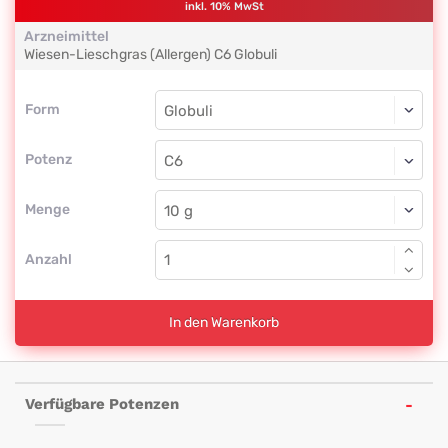
inkl. 10% MwSt
Arzneimittel
Wiesen-Lieschgras (Allergen)
C6
Globuli
Form
Form
Globuli
Potenz
C6
Globuli
Menge
Anzahl
In den Warenkorb
Verfügbare Potenzen