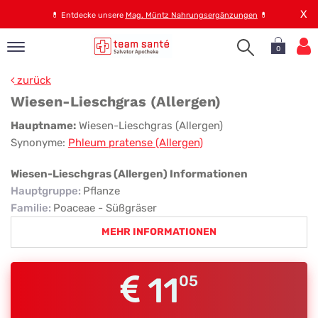
X
💊
Entdecke unsere
Mag. Müntz Nahrungsergänzungen
💊
0
pand
zurück
op
Wiesen-Lieschgras (Allergen)
pand
Wiesen-
Hauptname:
Wiesen-Lieschgras (Allergen)
emen
Synonyme:
Phleum pratense (Allergen)
Lieschgras
pand
rvice
(Allergen)
Wiesen-Lieschgras (Allergen) Informationen
Hauptgruppe
:
Pflanze
Familie
:
Poaceae - Süßgräser
pand
MEHR INFORMATIONEN
er
s
11
05