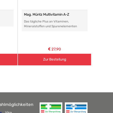
Mag. Müntz Multivitamin A-Z
Remasan 
Das tägliche Plus an Vitaminen,
Das perfe
Mineralstoffen und Spurenelementen
Arzneimitt
aller Art.
27,90
Zur Bestellung
ahlmöglichkeiten
Visa