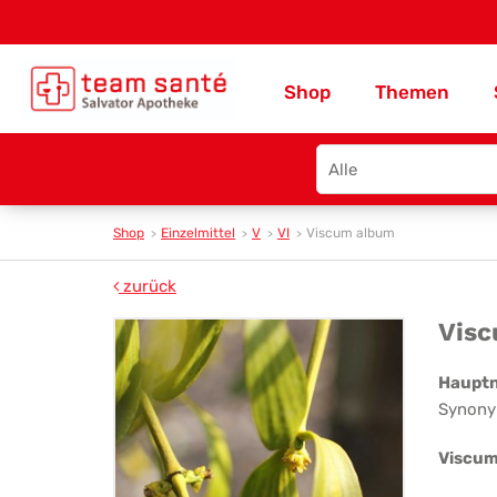
Shop
Themen
Search
type
Shop
Einzelmittel
V
VI
Viscum album
zurück
Vi
Vis
al
Haupt
Synony
Viscum