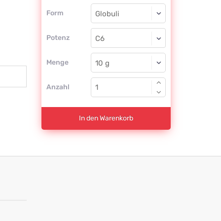
Form
Form
Globuli
Potenz
C6
Globuli
Menge
Anzahl
In den Warenkorb