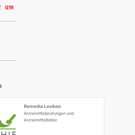
7
Q18
e
Remedia Lexikon
Arznemittelprüfungen und
Arzneimittelbilder