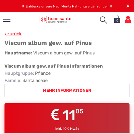
X
💊
Entdecke unsere
Mag. Müntz Nahrungsergänzungen
💊
0
pand
zurück
op
Viscum album gew. auf Pinus
pand
Viscum
Hauptname:
Viscum album gew. auf Pinus
emen
album
pand
Viscum album gew. auf Pinus Informationen
rvice
gew.
Hauptgruppe
:
Pflanze
auf
Familie
:
Santalaceae
Pinus
MEHR INFORMATIONEN
pand
er
s
11
05
inkl. 10% MwSt