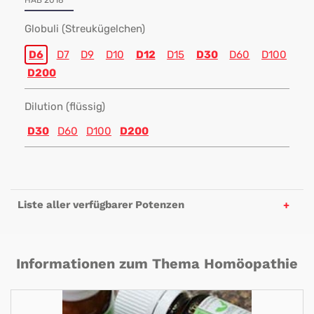
HAB 2018
Globuli (Streukügelchen)
D6
D7
D9
D10
D12
D15
D30
D60
D100
D200
Dilution (flüssig)
D30
D60
D100
D200
Liste aller verfügbarer Potenzen
Informationen zum Thema Homöopathie