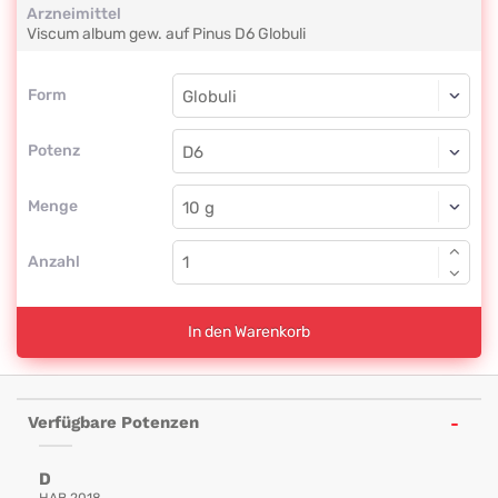
Arzneimittel
Viscum album gew. auf Pinus
D6
Globuli
Form
Form
Globuli
Potenz
D6
Globuli
Menge
Anzahl
In den Warenkorb
Verfügbare Potenzen
D