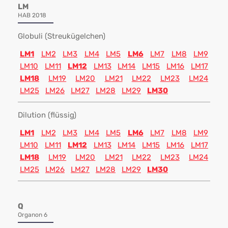
LM
HAB 2018
Globuli (Streukügelchen)
LM1
LM2
LM3
LM4
LM5
LM6
LM7
LM8
LM9
LM10
LM11
LM12
LM13
LM14
LM15
LM16
LM17
LM18
LM19
LM20
LM21
LM22
LM23
LM24
LM25
LM26
LM27
LM28
LM29
LM30
Dilution (flüssig)
LM1
LM2
LM3
LM4
LM5
LM6
LM7
LM8
LM9
LM10
LM11
LM12
LM13
LM14
LM15
LM16
LM17
LM18
LM19
LM20
LM21
LM22
LM23
LM24
LM25
LM26
LM27
LM28
LM29
LM30
Q
Organon 6