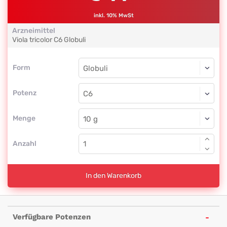
inkl. 10% MwSt
Arzneimittel
Viola tricolor
C6
Globuli
Form
Form
Globuli
Potenz
C6
Globuli
Menge
Anzahl
In den Warenkorb
Verfügbare Potenzen