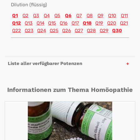
Dilution (flüssig)
Q1
Q2
Q3
Q4
Q5
Q6
Q7
Q8
Q9
Q10
Q11
Q12
Q13
Q14
Q15
Q16
Q17
Q18
Q19
Q20
Q21
Q22
Q23
Q24
Q25
Q26
Q27
Q28
Q29
Q30
Liste aller verfügbarer Potenzen
Informationen zum Thema Homöopathie