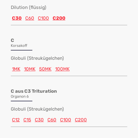
Dilution (flüssig)
C30
C60
C100
C200
C
Korsakoff
Globuli (Streukügelchen)
1MK
10MK
50MK
100MK
C aus C3 Trituration
Organon 6
Globuli (Streukügelchen)
C12
C15
C30
C60
C100
C200