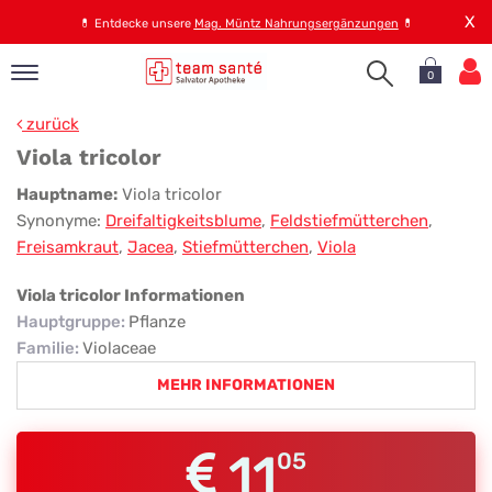
X
💊
Entdecke unsere
Mag. Müntz Nahrungsergänzungen
💊
0
pand
zurück
op
Viola tricolor
pand
Viola
Hauptname:
Viola tricolor
emen
Synonyme:
Dreifaltigkeitsblume
,
Feldstiefmütterchen
,
tricolor
pand
Freisamkraut
,
Jacea
,
Stiefmütterchen
,
Viola
rvice
Viola tricolor Informationen
Hauptgruppe
:
Pflanze
pand
Familie
:
Violaceae
er
MEHR INFORMATIONEN
s
11
05