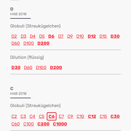
D
HAB 2018
Globuli (Streukügelchen)
D2
D3
D4
D5
D6
D7
D9
D10
D12
D15
D30
D60
D100
D200
Dilution (flüssig)
D30
D60
D100
D200
C
HAB 2018
Globuli (Streukügelchen)
C2
C3
C4
C5
C6
C7
C9
C10
C12
C15
C30
C60
C100
C200
C1000