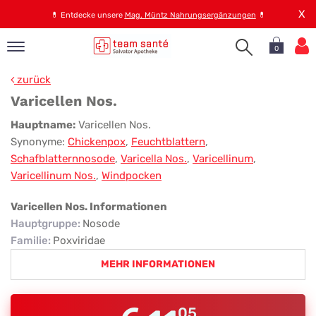
X
💊
Entdecke unsere
Mag. Müntz Nahrungsergänzungen
💊
0
pand
zurück
op
Varicellen Nos.
pand
Varicellen
Hauptname:
Varicellen Nos.
emen
Synonyme:
Chickenpox
,
Feuchtblattern
,
Nos.
pand
Schafblatternnosode
,
Varicella Nos.
,
Varicellinum
,
rvice
Varicellinum Nos.
,
Windpocken
Varicellen Nos. Informationen
pand
Hauptgruppe
:
Nosode
er
Familie
:
Poxviridae
s
MEHR INFORMATIONEN
05