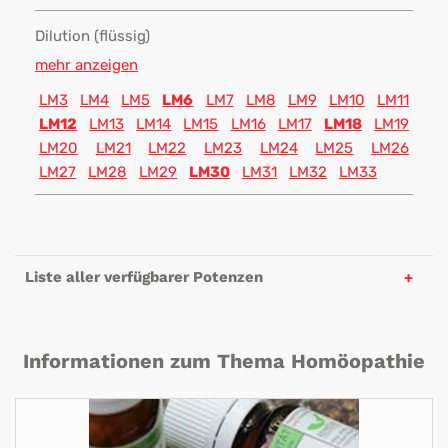
Dilution (flüssig)
mehr anzeigen
LM3
LM4
LM5
LM6
LM7
LM8
LM9
LM10
LM11
LM12
LM13
LM14
LM15
LM16
LM17
LM18
LM19
LM20
LM21
LM22
LM23
LM24
LM25
LM26
LM27
LM28
LM29
LM30
LM31
LM32
LM33
Liste aller verfügbarer Potenzen
Informationen zum Thema Homöopathie