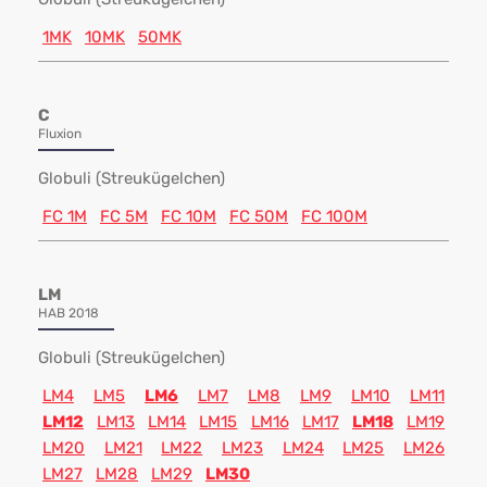
1MK
10MK
50MK
C
Fluxion
Globuli (Streukügelchen)
FC 1M
FC 5M
FC 10M
FC 50M
FC 100M
LM
HAB 2018
Globuli (Streukügelchen)
LM4
LM5
LM6
LM7
LM8
LM9
LM10
LM11
LM12
LM13
LM14
LM15
LM16
LM17
LM18
LM19
LM20
LM21
LM22
LM23
LM24
LM25
LM26
LM27
LM28
LM29
LM30