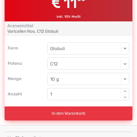
11
inkl. 10% MwSt
Arzneimittel
Varicellen Nos.
C12
Globuli
Form
Form
Globuli
Potenz
C12
Globuli
Menge
Anzahl
In den Warenkorb