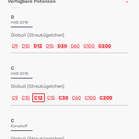
Verfügbare Potenzen
D
HAB 2018
Globuli (Streukügelchen)
D9
D10
D12
D15
D30
D60
D100
D200
C
HAB 2018
Globuli (Streukügelchen)
C9
C10
C12
C15
C30
C60
C100
C200
C
Korsakoff
Globuli (Streukügelchen)