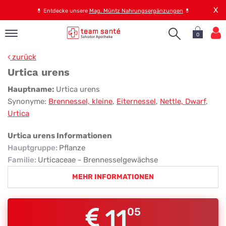
X
💊
Entdecke unsere
Mag. Müntz Nahrungsergänzungen
💊
0
pand
zurück
op
Urtica urens
pand
Urtica
Hauptname:
Urtica urens
emen
Synonyme:
Brennessel, kleine
,
Eiternessel
,
Nettle, Dwarf
,
urens
pand
Urtica
rvice
Urtica urens Informationen
Hauptgruppe
:
Pflanze
pand
Familie
:
Urticaceae - Brennesselgewächse
er
MEHR INFORMATIONEN
s
11
05