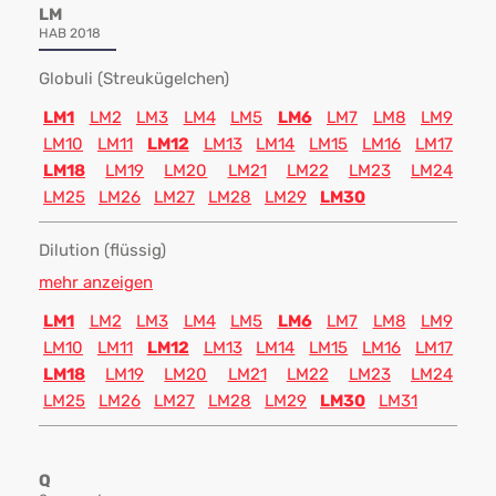
LM
HAB 2018
Globuli (Streukügelchen)
LM1
LM2
LM3
LM4
LM5
LM6
LM7
LM8
LM9
LM10
LM11
LM12
LM13
LM14
LM15
LM16
LM17
LM18
LM19
LM20
LM21
LM22
LM23
LM24
LM25
LM26
LM27
LM28
LM29
LM30
Dilution (flüssig)
mehr anzeigen
LM1
LM2
LM3
LM4
LM5
LM6
LM7
LM8
LM9
LM10
LM11
LM12
LM13
LM14
LM15
LM16
LM17
LM18
LM19
LM20
LM21
LM22
LM23
LM24
LM25
LM26
LM27
LM28
LM29
LM30
LM31
Q