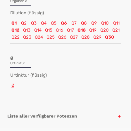
Organon 6
Dilution (flüssig)
Q1
Q2
Q3
Q4
Q5
Q6
Q7
Q8
Q9
Q10
Q11
Q12
Q13
Q14
Q15
Q16
Q17
Q18
Q19
Q20
Q21
Q22
Q23
Q24
Q25
Q26
Q27
Q28
Q29
Q30
Ø
Urtinktur
Urtinktur (flüssig)
Ø
Liste aller verfügbarer Potenzen