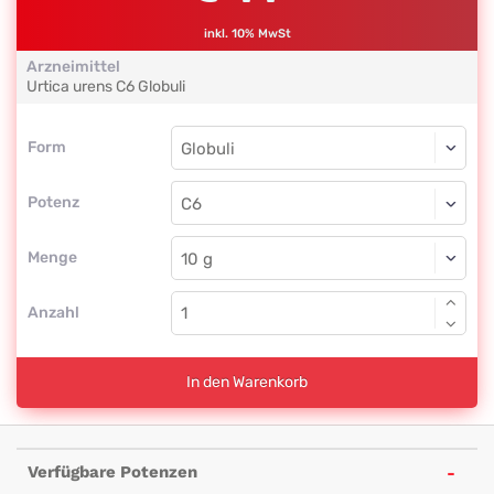
inkl. 10% MwSt
Arzneimittel
Urtica urens
C6
Globuli
Form
Form
Globuli
Potenz
C6
Globuli
Menge
Anzahl
In den Warenkorb
Verfügbare Potenzen