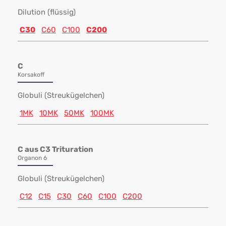
Dilution (flüssig)
C30
C60
C100
C200
C
Korsakoff
Globuli (Streukügelchen)
1MK
10MK
50MK
100MK
C aus C3 Trituration
Organon 6
Globuli (Streukügelchen)
C12
C15
C30
C60
C100
C200