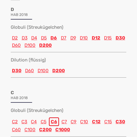
D
HAB 2018
Globuli (Streukügelchen)
D2
D3
D4
D5
D6
D7
D9
D10
D12
D15
D30
D60
D100
D200
Dilution (flüssig)
D30
D60
D100
D200
C
HAB 2018
Globuli (Streukügelchen)
C2
C3
C4
C5
C6
C7
C9
C10
C12
C15
C30
C60
C100
C200
C1000