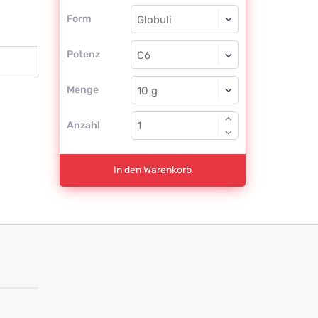
Form
Form
Globuli
Potenz
C6
Globuli
Menge
Anzahl
In den Warenkorb