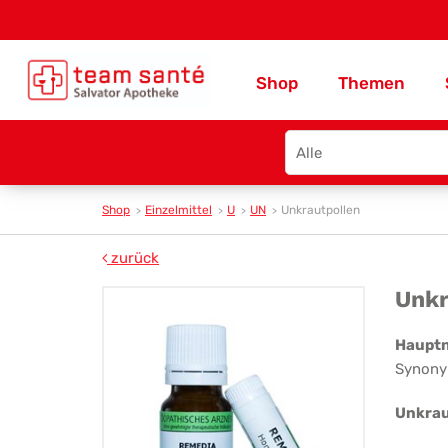
Shop
Themen
Search
type
Shop
Einzelmittel
U
UN
Unkrautpollen
zurück
Unk
Unkr
Haupt
Synony
Unkrau