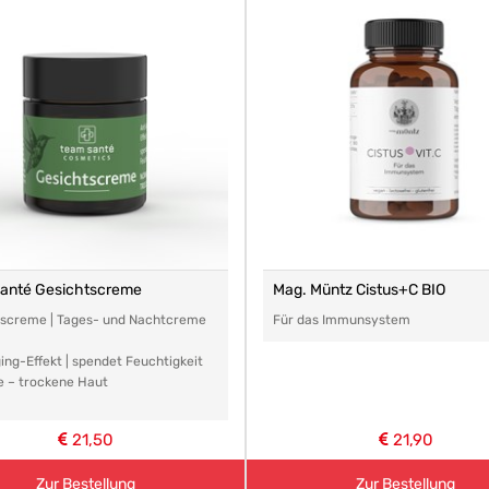
santé Gesichtscreme
Mag. Müntz Cistus+C BIO
tscreme | Tages- und Nachtcreme
Für das Immunsystem
ing-Effekt | spendet Feuchtigkeit
e – trockene Haut
21,50
21,90
Zur Bestellung
Zur Bestellung