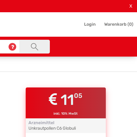
X
Login
Warenkorb (
0
)
11
05
inkl. 10% MwSt
Arzneimittel
Unkrautpollen
C6
Globuli