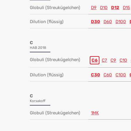
Globuli (Streukügelchen)
D9
D10
D12
D15
Dilution (flüssig)
D30
D60
D100
C
HAB 2018
Globuli (Streukügelchen)
C6
C7
C9
C10
Dilution (flüssig)
C30
C60
C100
C
Korsakoff
Globuli (Streukügelchen)
1MK