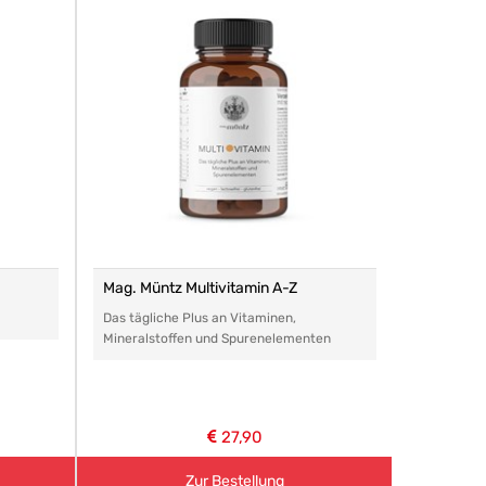
Mag. Müntz Multivitamin A-Z
Remasan 
Das tägliche Plus an Vitaminen,
Das perfe
Mineralstoffen und Spurenelementen
Arzneimitt
aller Art.
27,90
Zur Bestellung