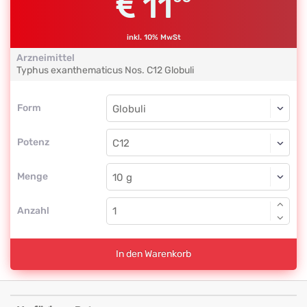
11
inkl. 10% MwSt
Arzneimittel
Typhus exanthematicus Nos.
C12
Globuli
Form
Form
Globuli
Potenz
C12
Globuli
Menge
Anzahl
In den Warenkorb