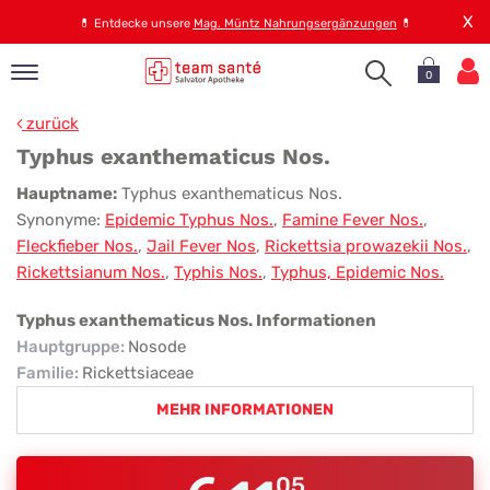
X
💊
Entdecke unsere
Mag. Müntz Nahrungsergänzungen
💊
0
pand
zurück
op
Typhus exanthematicus Nos.
pand
Typhus
Hauptname:
Typhus exanthematicus Nos.
emen
Synonyme:
Epidemic Typhus Nos.
,
Famine Fever Nos.
,
exanthematicus
pand
Fleckfieber Nos.
,
Jail Fever Nos
,
Rickettsia prowazekii Nos.
,
rvice
Nos.
Rickettsianum Nos.
,
Typhis Nos.
,
Typhus, Epidemic Nos.
Typhus exanthematicus Nos. Informationen
pand
Hauptgruppe
:
Nosode
er
Familie
:
Rickettsiaceae
s
MEHR INFORMATIONEN
05