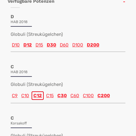
Verfügbare Potenzen
D
HAB 2018
Globuli (Streukügelchen)
D10
D12
D15
D30
D60
D100
D200
C
HAB 2018
Globuli (Streukügelchen)
C9
C10
C12
C15
C30
C60
C100
C200
C
Korsakoff
Globuli (Streukügelchen)