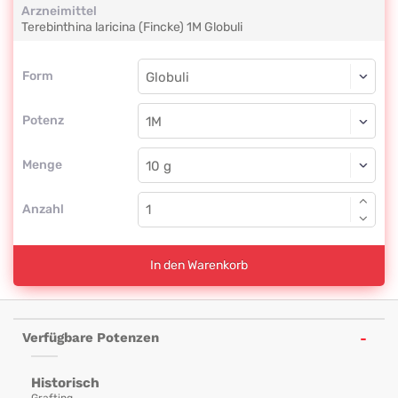
Arzneimittel
Terebinthina laricina (Fincke)
1M
Globuli
Form
Form
Globuli
Potenz
1M
Globuli
Menge
Anzahl
In den Warenkorb
Verfügbare Potenzen
Historisch