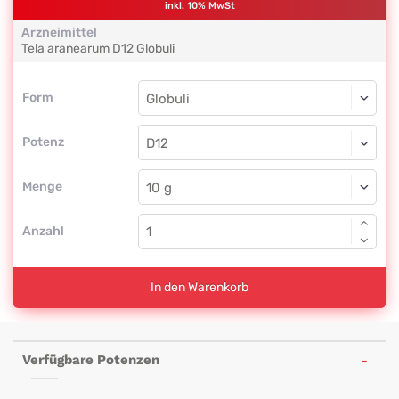
inkl. 10% MwSt
Arzneimittel
Tela aranearum
D12
Globuli
Form
Form
Globuli
Potenz
D12
Globuli
Menge
Anzahl
In den Warenkorb
Verfügbare Potenzen