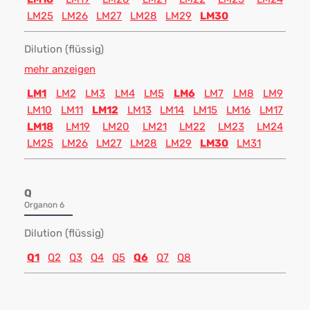
LM25
LM26
LM27
LM28
LM29
LM30
Dilution (flüssig)
mehr anzeigen
LM1
LM2
LM3
LM4
LM5
LM6
LM7
LM8
LM9
LM10
LM11
LM12
LM13
LM14
LM15
LM16
LM17
LM18
LM19
LM20
LM21
LM22
LM23
LM24
LM25
LM26
LM27
LM28
LM29
LM30
LM31
Q
Organon 6
Dilution (flüssig)
Q1
Q2
Q3
Q4
Q5
Q6
Q7
Q8