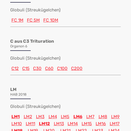
Globuli (Streukügelchen)
FC 1M
FC 5M
FC 10M
C aus C3 Trituration
Organon 6
Globuli (Streukügelchen)
C12
C15
C30
C60
C100
C200
LM
HAB 2018
Globuli (Streukügelchen)
LM1
LM2
LM3
LM4
LM5
LM6
LM7
LM8
LM9
LM10
LM11
LM12
LM13
LM14
LM15
LM16
LM17
LM18
LM19
LM20
LM21
LM22
LM23
LM24