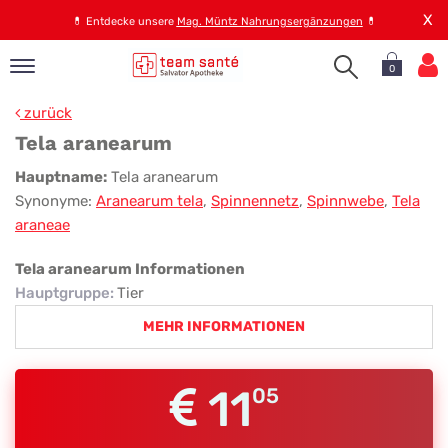
X
💊
Entdecke unsere
Mag. Müntz Nahrungsergänzungen
💊
0
pand
zurück
op
Tela aranearum
pand
Tela
Hauptname:
Tela aranearum
emen
Synonyme:
Aranearum tela
,
Spinnennetz
,
Spinnwebe
,
Tela
aranearum
pand
araneae
rvice
Tela aranearum Informationen
Hauptgruppe
:
Tier
pand
MEHR INFORMATIONEN
er
s
11
05