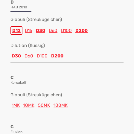
D
HAB 2018
Globuli (Streukügelchen)
D12
D15
D30
D60
D100
D200
Dilution (flüssig)
D30
D60
D100
D200
C
Korsakoff
Globuli (Streukügelchen)
1MK
10MK
50MK
100MK
C
Fluxion