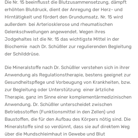
Nr.
Die Nr. 15 beeinflusst die Blutzusammensetzung, dämpft
erhöhten Blutdruck, dient der Anregung der Herz- und
15
Hirntätigkeit und fördert den Grundumsatz. Nr. 15 wird
Kalium
außerdem bei Arteriosklerose und rheumatischen
jodatum
Gelenkschwellungen angewendet. Wegen ihres
Jodgehaltes ist die Nr. 15 das wichtigste Mittel in der
D12
Biochemie nach Dr. Schüßler zur regulierenden Begleitung
Tabletten
der Schilddrüse.
Die Mineralstoffe nach Dr. Schüßler verstehen sich in ihrer
Anwendung als Regulationstherapie, bestens geeignet zur
Gesundheitspflege und Vorbeugung von Krankheiten, bzw.
zur Begleitung oder Unterstützung einer ärtzliche
Therapie, ganz im Sinne einer komplementärmedizinischen
Anwendung. Dr. Schüßler unterscheidet zwischen
Betriebsstoffen (Funktionsmittel in den Zellen) und
Baustoffen, die für den Aufbau des Körpers nötig sind. Die
Mineralstoffe sind so verdünnt, dass sie auf direktem Weg
über die Mundschleimhaut in Gewebe und Blut