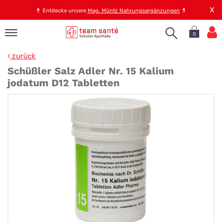
X
💊
Entdecke unsere
Mag. Müntz Nahrungsergänzungen
💊
0
pand
zurück
op
Schüßler Salz Adler Nr. 15 Kalium
pand
jodatum D12 Tabletten
emen
pand
rvice
pand
er
s