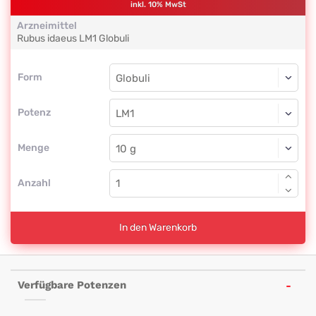
inkl. 10% MwSt
Arzneimittel
Rubus idaeus
LM1
Globuli
Form
Form
Globuli
Potenz
LM1
Globuli
Menge
Anzahl
In den Warenkorb
Verfügbare Potenzen