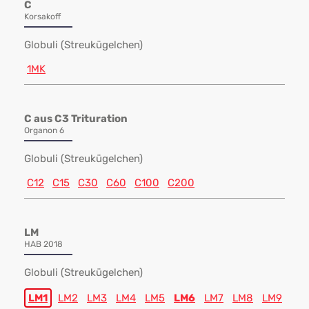
C
Korsakoff
Globuli (Streukügelchen)
1MK
C aus C3 Trituration
Organon 6
Globuli (Streukügelchen)
C12
C15
C30
C60
C100
C200
LM
HAB 2018
Globuli (Streukügelchen)
LM1
LM2
LM3
LM4
LM5
LM6
LM7
LM8
LM9