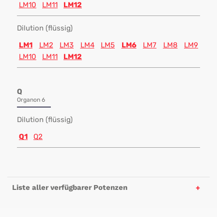
LM10
LM11
LM12
Dilution (flüssig)
LM1
LM2
LM3
LM4
LM5
LM6
LM7
LM8
LM9
LM10
LM11
LM12
Q
Organon 6
Dilution (flüssig)
Q1
Q2
Liste aller verfügbarer Potenzen