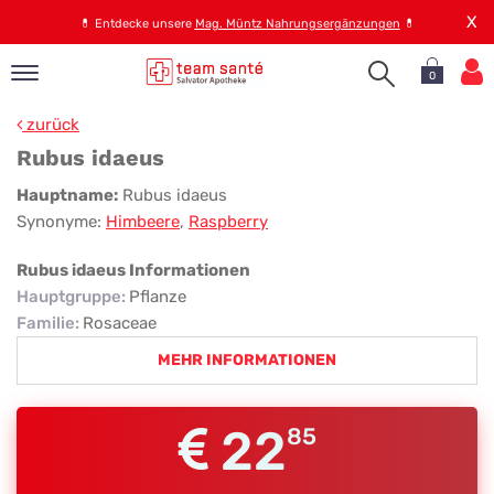
X
💊
Entdecke unsere
Mag. Müntz Nahrungsergänzungen
💊
0
pand
zurück
op
Rubus idaeus
pand
Rubus
Hauptname:
Rubus idaeus
emen
Synonyme:
Himbeere
,
Raspberry
idaeus
pand
rvice
Rubus idaeus Informationen
Hauptgruppe
:
Pflanze
Familie
:
Rosaceae
pand
MEHR INFORMATIONEN
er
s
22
85